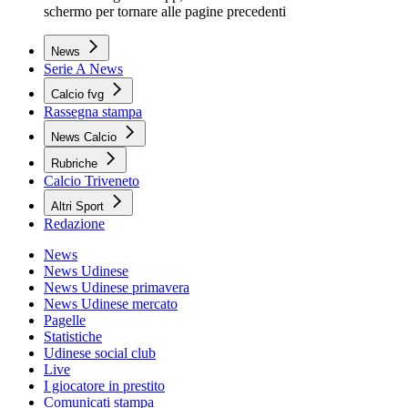
schermo per tornare alle pagine precedenti
News
Serie A News
Calcio fvg
Rassegna stampa
News Calcio
Rubriche
Calcio Triveneto
Altri Sport
Redazione
News
News Udinese
News Udinese primavera
News Udinese mercato
Pagelle
Statistiche
Udinese social club
Live
I giocatore in prestito
Comunicati stampa