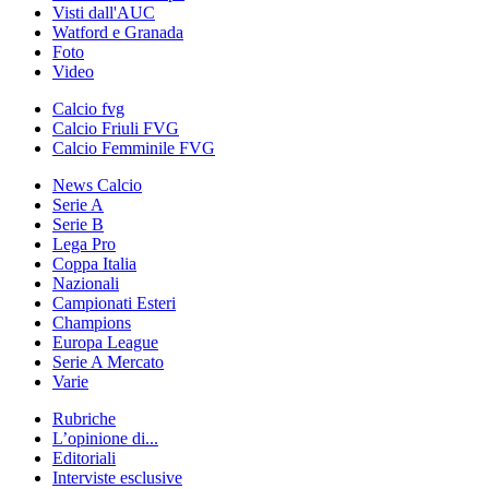
Visti dall'AUC
Watford e Granada
Foto
Video
Calcio fvg
Calcio Friuli FVG
Calcio Femminile FVG
News Calcio
Serie A
Serie B
Lega Pro
Coppa Italia
Nazionali
Campionati Esteri
Champions
Europa League
Serie A Mercato
Varie
Rubriche
L’opinione di...
Editoriali
Interviste esclusive