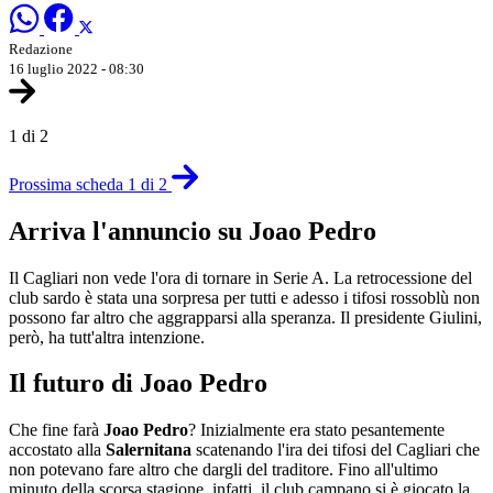
Redazione
16 luglio 2022 - 08:30
1 di 2
Prossima scheda 1 di 2
Arriva l'annuncio su Joao Pedro
Il Cagliari non vede l'ora di tornare in Serie A. La retrocessione del
club sardo è stata una sorpresa per tutti e adesso i tifosi rossoblù non
possono far altro che aggrapparsi alla speranza. Il presidente Giulini,
però, ha tutt'altra intenzione.
Il futuro di Joao Pedro
Che fine farà
Joao Pedro
? Inizialmente era stato pesantemente
accostato alla
Salernitana
scatenando l'ira dei tifosi del Cagliari che
non potevano fare altro che dargli del traditore. Fino all'ultimo
minuto della scorsa stagione, infatti, il club campano si è giocato la