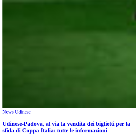
News Udinese
Udinese-Padova, al via la vendita dei biglietti per la
sfida di Coppa Italia: tutte le informazioni