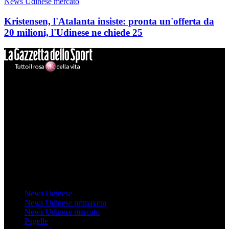
News Udinese mercato
Kristensen, l'Atalanta insiste: pronta un'offerta da
20 milioni, l'Udinese ne chiede 25
Mondo Udinese
Il sito Mondo Udinese affiliato al network Gazzanet non è gestito
direttamente RCS Mediagroup ed è unico responsabile di tutte le
informazioni (testuali o grafiche), i documenti o i materiali pubblicati
sul sito medesimo.
MondoUdinese testata Giornalistica registrata Tribunale di Udine
(N° 14/2014) Dir Resp Monica Valendino
Udinese
News Udinese
News Udinese primavera
News Udinese mercato
Pagelle