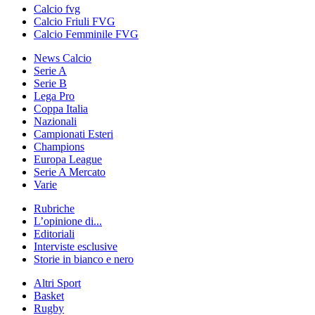
Calcio fvg
Calcio Friuli FVG
Calcio Femminile FVG
News Calcio
Serie A
Serie B
Lega Pro
Coppa Italia
Nazionali
Campionati Esteri
Champions
Europa League
Serie A Mercato
Varie
Rubriche
L’opinione di...
Editoriali
Interviste esclusive
Storie in bianco e nero
Altri Sport
Basket
Rugby