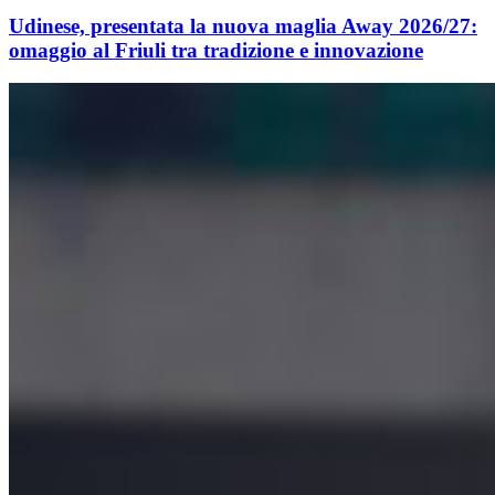
Udinese, presentata la nuova maglia Away 2026/27:
omaggio al Friuli tra tradizione e innovazione