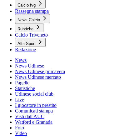
Calcio fvg
Rassegna stampa
News Calcio
Rubriche
Calcio Triveneto
Altri Sport
Redazione
News
News Udinese
News Udinese primavera
News Udinese mercato
Pagelle
Statistiche
Udinese social club
Live
I giocatore in prestito
Comunicati stampa
Visti dall'AUC
Watford e Granada
Foto
Video