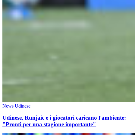
News Udinese
Udinese, Runjaic e i giocatori caricano l'ambiente:
"Pronti per una stagione importante"