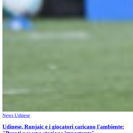
News Udinese
Udinese, Runjaic e i giocatori caricano l'ambiente: