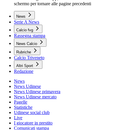
schermo per tornare alle pagine precedenti
News
Serie A News
Calcio fvg
Rassegna stampa
News Calcio
Rubriche
Calcio Triveneto
Altri Sport
Redazione
News
News Udinese
News Udinese primavera
News Udinese mercato
Pagelle
Statistiche
Udinese social club
Live
I giocatore in prestito
Comunicati stampa