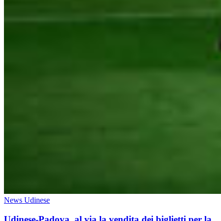
News Udinese
Udinese-Padova, al via la vendita dei biglietti per la