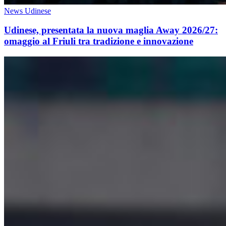
News Udinese
Udinese, presentata la nuova maglia Away 2026/27:
omaggio al Friuli tra tradizione e innovazione