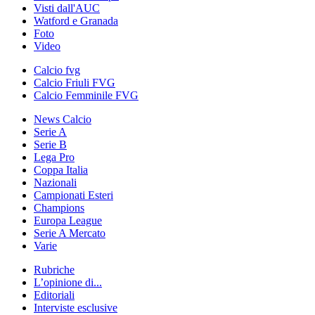
Visti dall'AUC
Watford e Granada
Foto
Video
Calcio fvg
Calcio Friuli FVG
Calcio Femminile FVG
News Calcio
Serie A
Serie B
Lega Pro
Coppa Italia
Nazionali
Campionati Esteri
Champions
Europa League
Serie A Mercato
Varie
Rubriche
L’opinione di...
Editoriali
Interviste esclusive