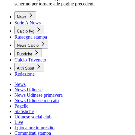
schermo per tornare alle pagine precedenti
News
Serie A News
Calcio fvg
Rassegna stampa
News Calcio
Rubriche
Calcio Triveneto
Altri Sport
Redazione
News
News Udinese
News Udinese primavera
News Udinese mercato
Pagelle
Statistiche
Udinese social club
Live
I giocatore in prestito
Comunicati stampa