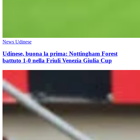
News Udinese
Udinese, buona la prima: Nottingham Forest
battuto 1-0 nella Friuli Venezia Giulia Cup