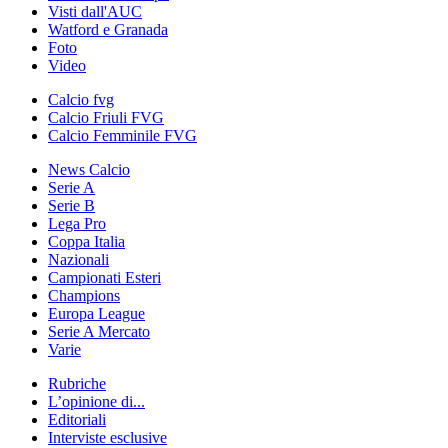
Visti dall'AUC
Watford e Granada
Foto
Video
Calcio fvg
Calcio Friuli FVG
Calcio Femminile FVG
News Calcio
Serie A
Serie B
Lega Pro
Coppa Italia
Nazionali
Campionati Esteri
Champions
Europa League
Serie A Mercato
Varie
Rubriche
L’opinione di...
Editoriali
Interviste esclusive