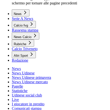
schermo per tornare alle pagine precedenti
News
Serie A News
Calcio fvg
Rassegna stampa
News Calcio
Rubriche
Calcio Triveneto
Altri Sport
Redazione
News
News Udinese
News Udinese primavera
News Udinese mercato
Pagelle
Statistiche
Udinese social club
Live
I giocatore in prestito
Comunicati stampa