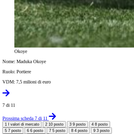
Okoye
Nome: Maduka Okoye
Ruolo: Portiere
VDM: 7,5 milioni di euro
7 di 11
Prossima scheda 7 di 11
1
I valori di mercato
2
10 posto
3
9 posto
4
8 posto
5
7 posto
6
6 posto
7
5 posto
8
4 posto
9
3 posto