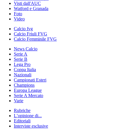
Visti dall'AUC
Watford e Granada
Foto
Video
Calcio fvg
Calcio Friuli FVG
Calcio Femminile FVG
News Calcio
Serie A
Serie B
Lega Pro
Coppa Italia
Nazionali
Campionati Esteri
Champions
Europa League
Serie A Mercato
Varie
Rubriche
L’opinione di...
Editoriali
Interviste esclusive