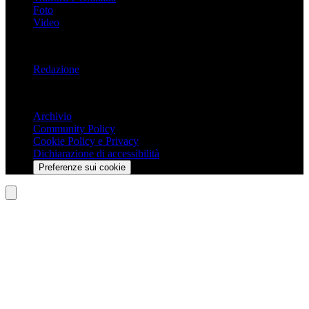
Foto
Video
Informazioni
Redazione
Trasparenza
Archivio
Community Policy
Cookie Policy e Privacy
Dichiarazione di accessibilità
Preferenze sui cookie