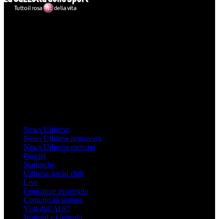
Mondo Udinese
Il sito Mondo Udinese affiliato al network Gazzanet non è gestito
direttamente RCS Mediagroup ed è unico responsabile di tutte le
informazioni (testuali o grafiche), i documenti o i materiali pubblicati
sul sito medesimo.
MondoUdinese testata Giornalistica registrata Tribunale di Udine
(N° 14/2014) Dir Resp Monica Valendino
Udinese
News Udinese
News Udinese primavera
News Udinese mercato
Pagelle
Statistiche
Udinese social club
Live
I giocatore in prestito
Comunicati stampa
Visti dall'AUC
Watford e Granada