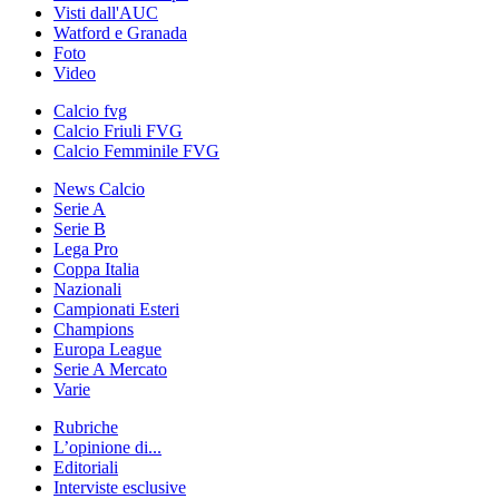
Visti dall'AUC
Watford e Granada
Foto
Video
Calcio fvg
Calcio Friuli FVG
Calcio Femminile FVG
News Calcio
Serie A
Serie B
Lega Pro
Coppa Italia
Nazionali
Campionati Esteri
Champions
Europa League
Serie A Mercato
Varie
Rubriche
L’opinione di...
Editoriali
Interviste esclusive