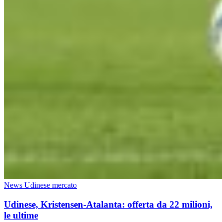
News Udinese mercato
Udinese, Kristensen-Atalanta: offerta da 22 milioni,
le ultime