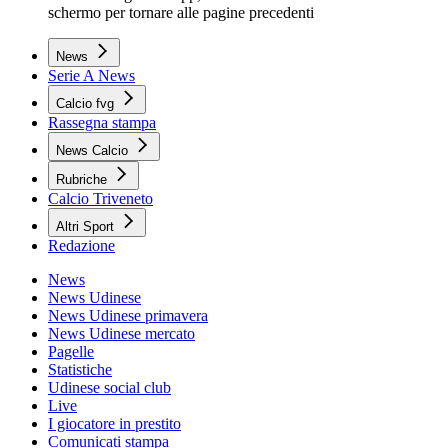
schermo per tornare alle pagine precedenti
News
Serie A News
Calcio fvg
Rassegna stampa
News Calcio
Rubriche
Calcio Triveneto
Altri Sport
Redazione
News
News Udinese
News Udinese primavera
News Udinese mercato
Pagelle
Statistiche
Udinese social club
Live
I giocatore in prestito
Comunicati stampa