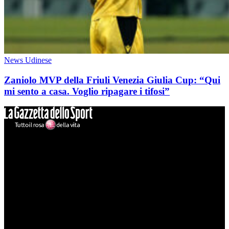
News Udinese
Zaniolo MVP della Friuli Venezia Giulia Cup: “Qui
mi sento a casa. Voglio ripagare i tifosi”
Mondo Udinese
Il sito Mondo Udinese affiliato al network Gazzanet non è gestito
direttamente RCS Mediagroup ed è unico responsabile di tutte le
informazioni (testuali o grafiche), i documenti o i materiali pubblicati
sul sito medesimo.
MondoUdinese testata Giornalistica registrata Tribunale di Udine
(N° 14/2014) Dir Resp Monica Valendino