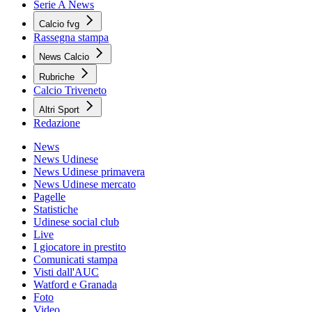
Serie A News
Calcio fvg
Rassegna stampa
News Calcio
Rubriche
Calcio Triveneto
Altri Sport
Redazione
News
News Udinese
News Udinese primavera
News Udinese mercato
Pagelle
Statistiche
Udinese social club
Live
I giocatore in prestito
Comunicati stampa
Visti dall'AUC
Watford e Granada
Foto
Video