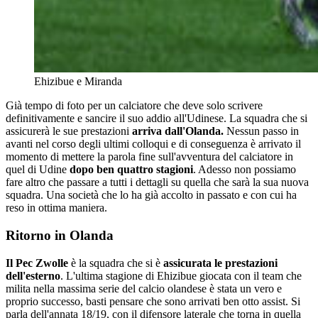
Ehizibue e Miranda
Già tempo di foto per un calciatore che deve solo scrivere
definitivamente e sancire il suo addio all'Udinese. La squadra che si
assicurerà le sue prestazioni
arriva dall'Olanda.
Nessun passo in
avanti nel corso degli ultimi colloqui e di conseguenza è arrivato il
momento di mettere la parola fine sull'avventura del calciatore in
quel di Udine
dopo ben quattro stagioni
. Adesso non possiamo
fare altro che passare a tutti i dettagli su quella che sarà la sua nuova
squadra. Una società che lo ha già accolto in passato e con cui ha
reso in ottima maniera.
Ritorno in Olanda
Il Pec Zwolle
è la squadra che si è
assicurata le prestazioni
dell'esterno
. L'ultima stagione di Ehizibue giocata con il team che
milita nella massima serie del calcio olandese è stata un vero e
proprio successo, basti pensare che sono arrivati ben otto assist. Si
parla dell'annata 18/19, con il difensore laterale che torna in quella