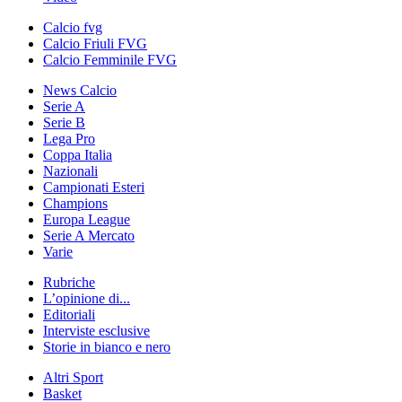
Calcio fvg
Calcio Friuli FVG
Calcio Femminile FVG
News Calcio
Serie A
Serie B
Lega Pro
Coppa Italia
Nazionali
Campionati Esteri
Champions
Europa League
Serie A Mercato
Varie
Rubriche
L’opinione di...
Editoriali
Interviste esclusive
Storie in bianco e nero
Altri Sport
Basket