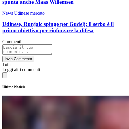
spunta anche Maas Willemsen
News Udinese mercato
Udinese, Runjaic spinge per Gudelj: il serbo è il
primo obiettivo per rinforzare la difesa
Commenti
Invia Commento
Tutti
Leggi altri commenti
Ultime Notizie