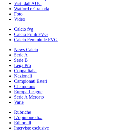
Visti dall'AUC
Watford e Granada
Foto
Video
Calcio fvg
Calcio Friuli FVG
Calcio Femminile FVG
News Calcio
Serie A
Serie B
Lega Pro
Coppa Italia
Nazionali
Campionati Esteri
Champions
Europa League
Serie A Mercato
Varie
Rubriche
L’opinione di...
Editoriali
Interviste esclusive