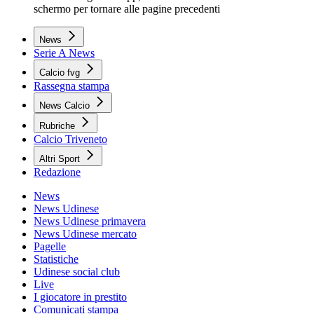
schermo per tornare alle pagine precedenti
News
Serie A News
Calcio fvg
Rassegna stampa
News Calcio
Rubriche
Calcio Triveneto
Altri Sport
Redazione
News
News Udinese
News Udinese primavera
News Udinese mercato
Pagelle
Statistiche
Udinese social club
Live
I giocatore in prestito
Comunicati stampa