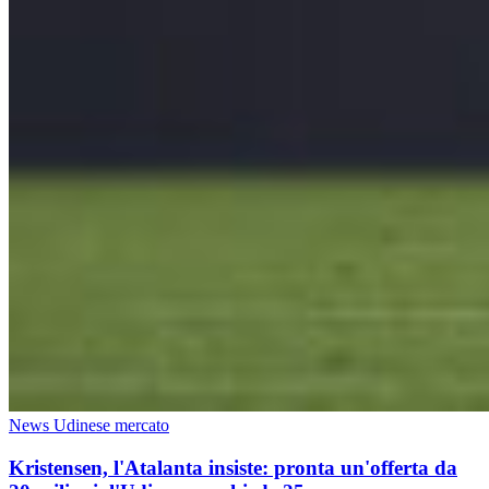
News Udinese mercato
Kristensen, l'Atalanta insiste: pronta un'offerta da