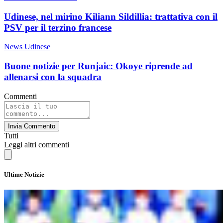
Udinese, nel mirino Kiliann Sildillia: trattativa con il
PSV per il terzino francese
News Udinese
Buone notizie per Runjaic: Okoye riprende ad
allenarsi con la squadra
Commenti
Invia Commento
Tutti
Leggi altri commenti
Ultime Notizie