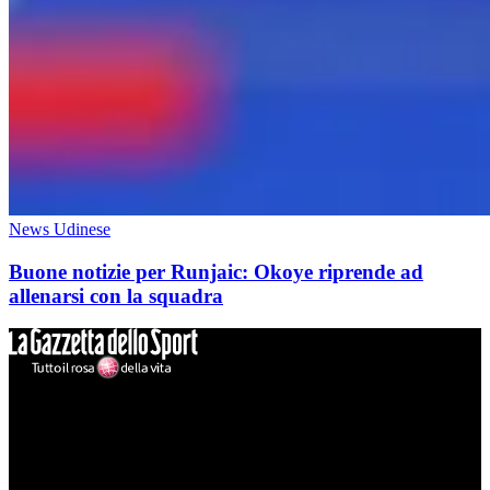
News Udinese
Buone notizie per Runjaic: Okoye riprende ad
allenarsi con la squadra
Mondo Udinese
Il sito Mondo Udinese affiliato al network Gazzanet non è gestito
direttamente RCS Mediagroup ed è unico responsabile di tutte le
informazioni (testuali o grafiche), i documenti o i materiali pubblicati