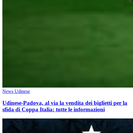
News Udinese
Udinese-Padova, al via la vendita dei biglietti per la
sfida di Coppa Italia: tutte le informazioni