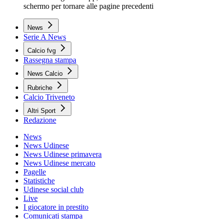
schermo per tornare alle pagine precedenti
News
Serie A News
Calcio fvg
Rassegna stampa
News Calcio
Rubriche
Calcio Triveneto
Altri Sport
Redazione
News
News Udinese
News Udinese primavera
News Udinese mercato
Pagelle
Statistiche
Udinese social club
Live
I giocatore in prestito
Comunicati stampa