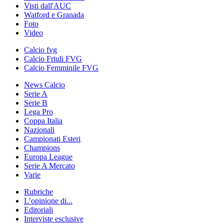
Visti dall'AUC
Watford e Granada
Foto
Video
Calcio fvg
Calcio Friuli FVG
Calcio Femminile FVG
News Calcio
Serie A
Serie B
Lega Pro
Coppa Italia
Nazionali
Campionati Esteri
Champions
Europa League
Serie A Mercato
Varie
Rubriche
L’opinione di...
Editoriali
Interviste esclusive