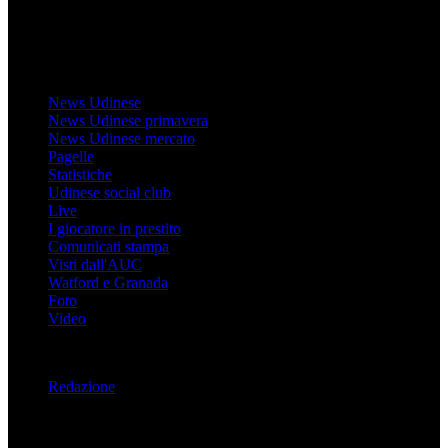
MondoUdinese testata Giornalistica registrata Tribunale di Udine
(N° 14/2014) Dir Resp Monica Valendino
Udinese
News Udinese
News Udinese primavera
News Udinese mercato
Pagelle
Statistiche
Udinese social club
Live
I giocatore in prestito
Comunicati stampa
Visti dall'AUC
Watford e Granada
Foto
Video
Informazioni
Redazione
Trasparenza