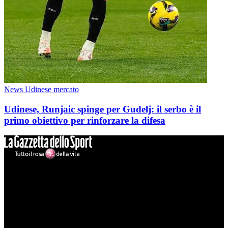
News Udinese mercato
Udinese, Runjaic spinge per Gudelj: il serbo è il
primo obiettivo per rinforzare la difesa
Mondo Udinese
Il sito Mondo Udinese affiliato al network Gazzanet non è gestito
direttamente RCS Mediagroup ed è unico responsabile di tutte le
informazioni (testuali o grafiche), i documenti o i materiali pubblicati
sul sito medesimo.