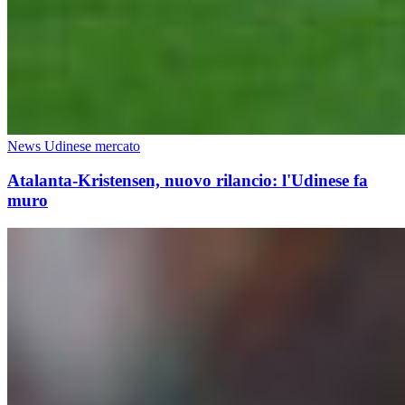
News Udinese mercato
Atalanta-Kristensen, nuovo rilancio: l'Udinese fa
muro