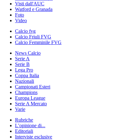
Visti dall'AUC
Watford e Granada
Foto
Video
Calcio fvg
Calcio Friuli FVG
Calcio Femminile FVG
News Calcio
Serie A
Serie B
Lega Pro
Coppa Italia
Nazionali
Campionati Esteri
Champions
Europa League
Serie A Mercato
Varie
Rubriche
L’opinione di...
Editoriali
Interviste esclusive