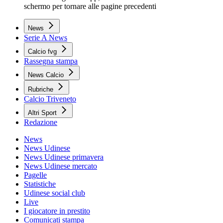
schermo per tornare alle pagine precedenti
News
Serie A News
Calcio fvg
Rassegna stampa
News Calcio
Rubriche
Calcio Triveneto
Altri Sport
Redazione
News
News Udinese
News Udinese primavera
News Udinese mercato
Pagelle
Statistiche
Udinese social club
Live
I giocatore in prestito
Comunicati stampa