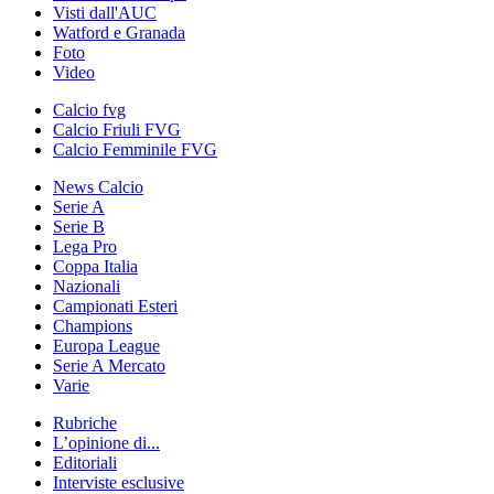
Visti dall'AUC
Watford e Granada
Foto
Video
Calcio fvg
Calcio Friuli FVG
Calcio Femminile FVG
News Calcio
Serie A
Serie B
Lega Pro
Coppa Italia
Nazionali
Campionati Esteri
Champions
Europa League
Serie A Mercato
Varie
Rubriche
L’opinione di...
Editoriali
Interviste esclusive