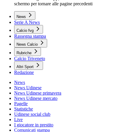
schermo per tornare alle pagine precedenti
News
Serie A News
Calcio fvg
Rassegna stampa
News Calcio
Rubriche
Calcio Triveneto
Altri Sport
Redazione
News
News Udinese
News Udinese primavera
News Udinese mercato
Pagelle
Statistiche
Udinese social club
Live
I giocatore in prestito
Comunicati stampa