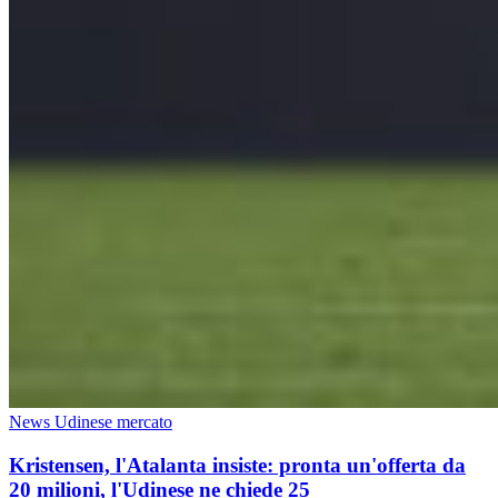
News Udinese mercato
Kristensen, l'Atalanta insiste: pronta un'offerta da
20 milioni, l'Udinese ne chiede 25