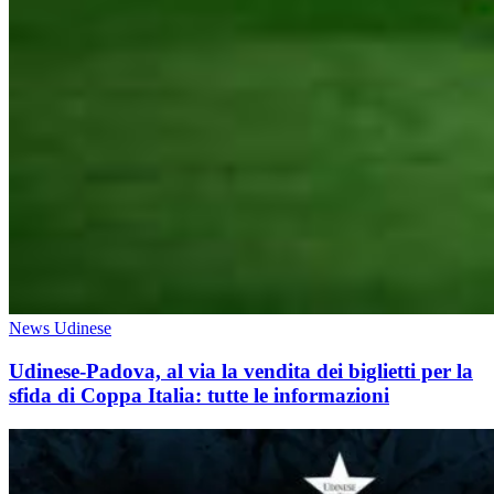
News Udinese
Udinese-Padova, al via la vendita dei biglietti per la
sfida di Coppa Italia: tutte le informazioni