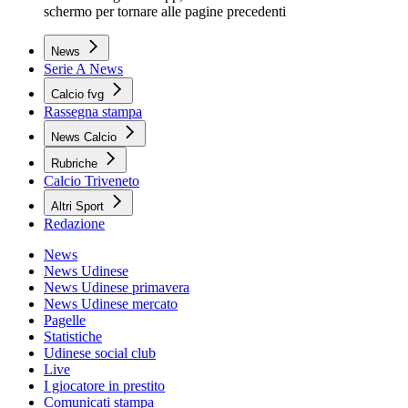
schermo per tornare alle pagine precedenti
News
Serie A News
Calcio fvg
Rassegna stampa
News Calcio
Rubriche
Calcio Triveneto
Altri Sport
Redazione
News
News Udinese
News Udinese primavera
News Udinese mercato
Pagelle
Statistiche
Udinese social club
Live
I giocatore in prestito
Comunicati stampa