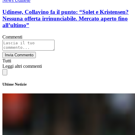
News Udinese
Udinese, Collavino fa il punto: “Solet e Kristensen?
Nessuna offerta irrinunciabile. Mercato aperto fino
all’ultimo”
Commenti
Invia Commento
Tutti
Leggi altri commenti
Ultime Notizie