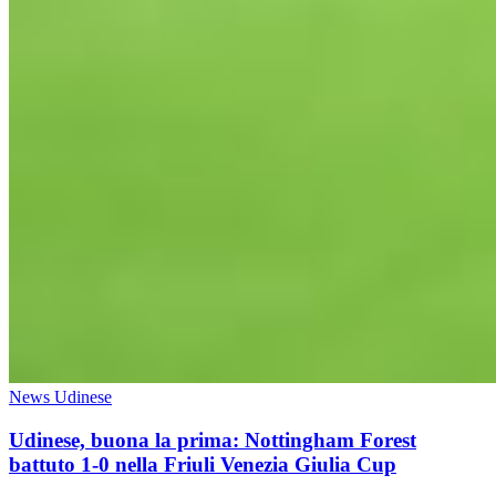
News Udinese
Udinese, buona la prima: Nottingham Forest
battuto 1-0 nella Friuli Venezia Giulia Cup