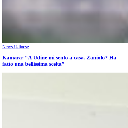
News Udinese
Kamara: “A Udine mi sento a casa. Zaniolo? Ha
fatto una bellissima scelta”