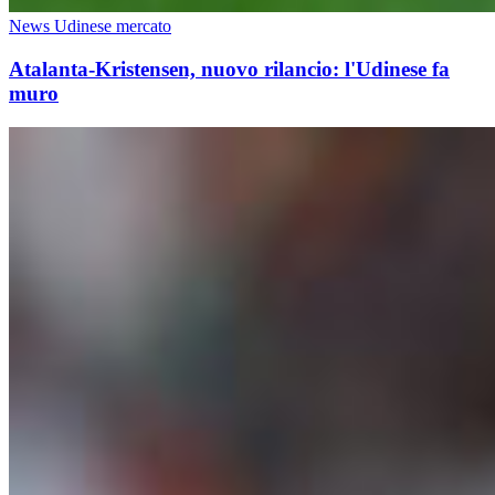
News Udinese mercato
Atalanta-Kristensen, nuovo rilancio: l'Udinese fa
muro