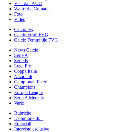
Visti dall'AUC
Watford e Granada
Foto
Video
Calcio fvg
Calcio Friuli FVG
Calcio Femminile FVG
News Calcio
Serie A
Serie B
Lega Pro
Coppa Italia
Nazionali
Campionati Esteri
Champions
Europa League
Serie A Mercato
Varie
Rubriche
L’opinione di...
Editoriali
Interviste esclusive