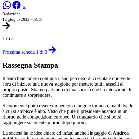
Redazione
12 giugno 2022 - 08:19
1 di 3
Prossima scheda 1 di 3
Rassegna Stampa
Il team bianconero continua il suo percorso di crescita e non vede
l'ora di iniziare una nuova stagione per mettere tutti i tasselli al
proprio posto. Stiamo parlando di una società che ha intenzione di
continuare a sorprendere.
Sicuramente potrà essere un percorso lungo e tortuoso, ma il livello
a cui si ambisce è alto. Visto che pure il presidente auspica in un
ritorno nelle competizioni europee. Un traguardo che si potrà
raggiungere solamente giorno dopo giorno.
La società ha le idee chiare ed infatti anche l'ingaggio di
Andrea
Sottil
lo conferma. Si punta ad un tecnico che ha voglia di giocare