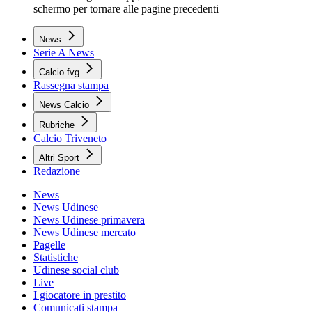
schermo per tornare alle pagine precedenti
News
Serie A News
Calcio fvg
Rassegna stampa
News Calcio
Rubriche
Calcio Triveneto
Altri Sport
Redazione
News
News Udinese
News Udinese primavera
News Udinese mercato
Pagelle
Statistiche
Udinese social club
Live
I giocatore in prestito
Comunicati stampa