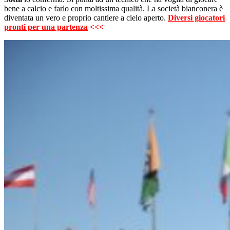
bene a calcio e farlo con moltissima qualità. La società bianconera è
diventata un vero e proprio cantiere a cielo aperto.
Diversi giocatori
pronti per una partenza
<<<