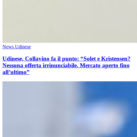
News Udinese
Udinese, Collavino fa il punto: “Solet e Kristensen?
Nessuna offerta irrinunciabile. Mercato aperto fino
all’ultimo”