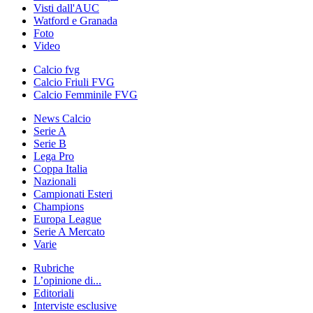
Visti dall'AUC
Watford e Granada
Foto
Video
Calcio fvg
Calcio Friuli FVG
Calcio Femminile FVG
News Calcio
Serie A
Serie B
Lega Pro
Coppa Italia
Nazionali
Campionati Esteri
Champions
Europa League
Serie A Mercato
Varie
Rubriche
L’opinione di...
Editoriali
Interviste esclusive