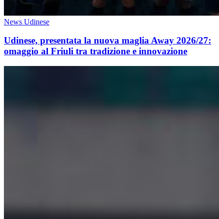
News Udinese
Udinese, presentata la nuova maglia Away 2026/27:
omaggio al Friuli tra tradizione e innovazione