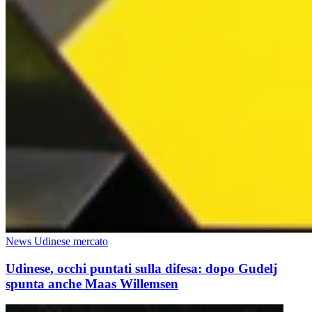
News Udinese mercato
Udinese, occhi puntati sulla difesa: dopo Gudelj
spunta anche Maas Willemsen