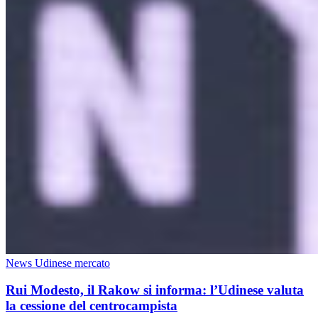
News Udinese mercato
Rui Modesto, il Rakow si informa: l’Udinese valuta
la cessione del centrocampista