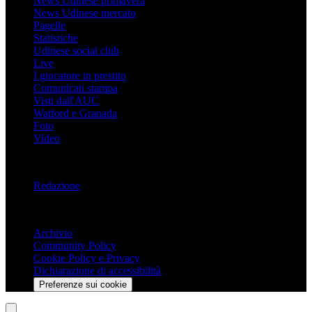
News Udinese primavera
News Udinese mercato
Pagelle
Statistiche
Udinese social club
Live
I giocatore in prestito
Comunicati stampa
Visti dall'AUC
Watford e Granada
Foto
Video
Informazioni
Redazione
Trasparenza
Archivio
Community Policy
Cookie Policy e Privacy
Dichiarazione di accessibilità
Preferenze sui cookie