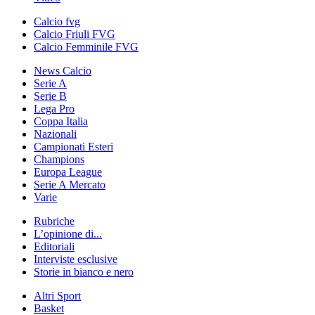
Calcio fvg
Calcio Friuli FVG
Calcio Femminile FVG
News Calcio
Serie A
Serie B
Lega Pro
Coppa Italia
Nazionali
Campionati Esteri
Champions
Europa League
Serie A Mercato
Varie
Rubriche
L’opinione di...
Editoriali
Interviste esclusive
Storie in bianco e nero
Altri Sport
Basket