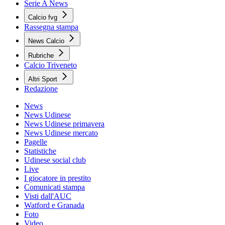
Serie A News
Calcio fvg
Rassegna stampa
News Calcio
Rubriche
Calcio Triveneto
Altri Sport
Redazione
News
News Udinese
News Udinese primavera
News Udinese mercato
Pagelle
Statistiche
Udinese social club
Live
I giocatore in prestito
Comunicati stampa
Visti dall'AUC
Watford e Granada
Foto
Video