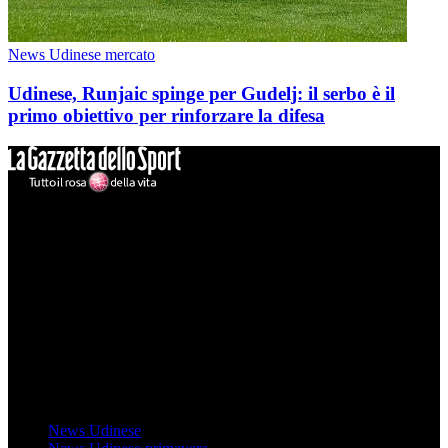
News Udinese mercato
Udinese, Runjaic spinge per Gudelj: il serbo è il
primo obiettivo per rinforzare la difesa
Mondo Udinese
Il sito Mondo Udinese affiliato al network Gazzanet non è gestito
direttamente RCS Mediagroup ed è unico responsabile di tutte le
informazioni (testuali o grafiche), i documenti o i materiali pubblicati
sul sito medesimo.
MondoUdinese testata Giornalistica registrata Tribunale di Udine
(N° 14/2014) Dir Resp Monica Valendino
Udinese
News Udinese