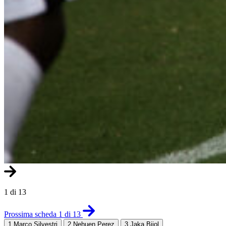
1 di 13
Prossima scheda 1 di 13
1
Marco Silvestri
2
Nehuen Perez
3
Jaka Bijol