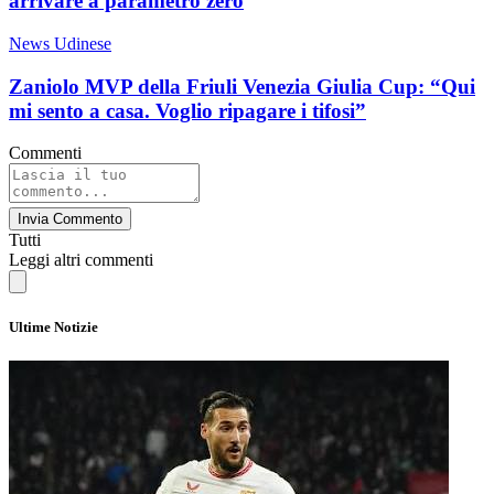
arrivare a parametro zero
News Udinese
Zaniolo MVP della Friuli Venezia Giulia Cup: “Qui
mi sento a casa. Voglio ripagare i tifosi”
Commenti
Invia Commento
Tutti
Leggi altri commenti
Ultime Notizie