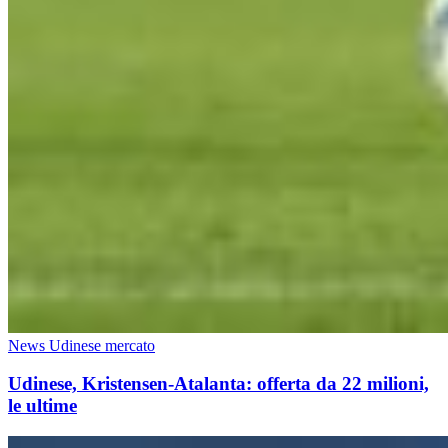
News Udinese mercato
Udinese, Kristensen-Atalanta: offerta da 22 milioni,
le ultime