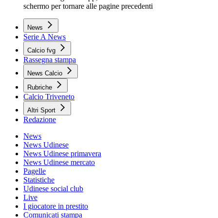
schermo per tornare alle pagine precedenti
News
Serie A News
Calcio fvg
Rassegna stampa
News Calcio
Rubriche
Calcio Triveneto
Altri Sport
Redazione
News
News Udinese
News Udinese primavera
News Udinese mercato
Pagelle
Statistiche
Udinese social club
Live
I giocatore in prestito
Comunicati stampa