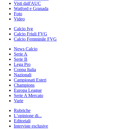
Visti dall'AUC
Watford e Granada
Foto
Video
Calcio fvg
Calcio Friuli FVG
Calcio Femminile FVG
News Calcio
Serie A
Serie B
Lega Pro
Coppa Italia
Nazionali
Campionati Esteri
Champions
Europa League
Serie A Mercato
Varie
Rubriche
L’opinione di...
Editoriali
Interviste esclusive