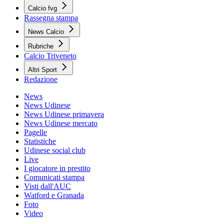
Calcio fvg
Rassegna stampa
News Calcio
Rubriche
Calcio Triveneto
Altri Sport
Redazione
News
News Udinese
News Udinese primavera
News Udinese mercato
Pagelle
Statistiche
Udinese social club
Live
I giocatore in prestito
Comunicati stampa
Visti dall'AUC
Watford e Granada
Foto
Video