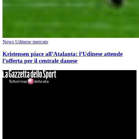
News Udinese mercato
Kristensen piace all’Atalanta: l’Udinese attende
l’offerta per il centrale danese
Mondo Udinese
Il sito Mondo Udinese affiliato al network Gazzanet non è gestito
direttamente RCS Mediagroup ed è unico responsabile di tutte le
informazioni (testuali o grafiche), i documenti o i materiali pubblicati
sul sito medesimo.
MondoUdinese testata Giornalistica registrata Tribunale di Udine
(N° 14/2014) Dir Resp Monica Valendino