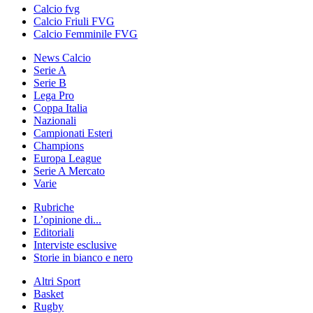
Calcio fvg
Calcio Friuli FVG
Calcio Femminile FVG
News Calcio
Serie A
Serie B
Lega Pro
Coppa Italia
Nazionali
Campionati Esteri
Champions
Europa League
Serie A Mercato
Varie
Rubriche
L’opinione di...
Editoriali
Interviste esclusive
Storie in bianco e nero
Altri Sport
Basket
Rugby