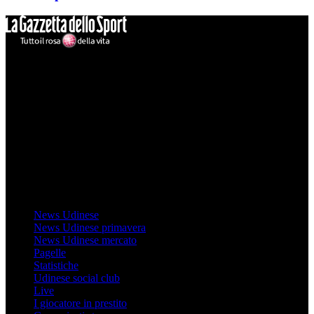
Mondo Udinese
Il sito Mondo Udinese affiliato al network Gazzanet non è gestito
direttamente RCS Mediagroup ed è unico responsabile di tutte le
informazioni (testuali o grafiche), i documenti o i materiali pubblicati
sul sito medesimo.
MondoUdinese testata Giornalistica registrata Tribunale di Udine
(N° 14/2014) Dir Resp Monica Valendino
Udinese
News Udinese
News Udinese primavera
News Udinese mercato
Pagelle
Statistiche
Udinese social club
Live
I giocatore in prestito