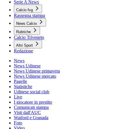
Serie A News
Calcio fvg
Rassegna stampa
News Calcio
Rubriche
Calcio Triveneto
Altri Sport
Redazione
News
News Udinese
News Udinese primavera
News Udinese mercato
Pagelle
Statistiche
Udinese social club
Live
I giocatore in prestito
Comunicati stampa
Visti dall'AUC
Watford e Granada
Foto
Video