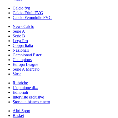
Calcio fvg
Calcio Friuli FVG
Calcio Femminile FVG
News Calcio
Serie A
Serie B
Lega Pro
Coppa Italia
Nazionali
Campionati Esteri
Champions
Europa League
Serie A Mercato
Varie
Rubriche
L’opinione di...
Editoriali
Interviste esclusive
Storie in bianco e nero
Altri Sport
Basket