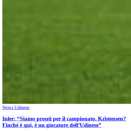
News Udinese
Inler: “Siamo pronti per il campionato. Kristensen?
Finché è qui, è un giocatore dell’Udinese”