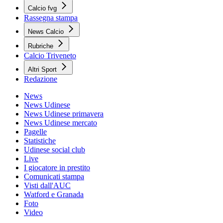
Calcio fvg
Rassegna stampa
News Calcio
Rubriche
Calcio Triveneto
Altri Sport
Redazione
News
News Udinese
News Udinese primavera
News Udinese mercato
Pagelle
Statistiche
Udinese social club
Live
I giocatore in prestito
Comunicati stampa
Visti dall'AUC
Watford e Granada
Foto
Video