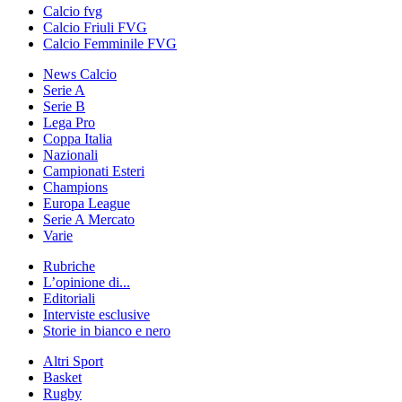
Calcio fvg
Calcio Friuli FVG
Calcio Femminile FVG
News Calcio
Serie A
Serie B
Lega Pro
Coppa Italia
Nazionali
Campionati Esteri
Champions
Europa League
Serie A Mercato
Varie
Rubriche
L’opinione di...
Editoriali
Interviste esclusive
Storie in bianco e nero
Altri Sport
Basket
Rugby