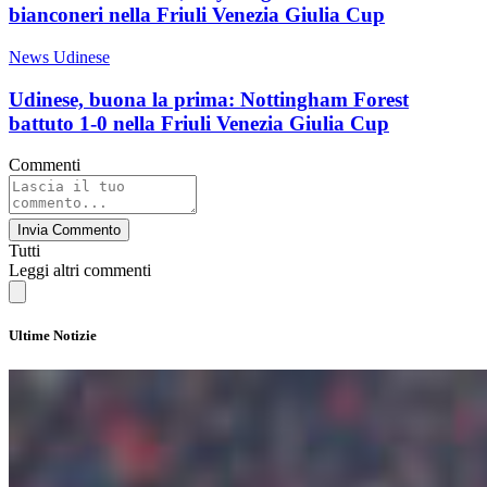
bianconeri nella Friuli Venezia Giulia Cup
News Udinese
Udinese, buona la prima: Nottingham Forest
battuto 1-0 nella Friuli Venezia Giulia Cup
Commenti
Invia Commento
Tutti
Leggi altri commenti
Ultime Notizie