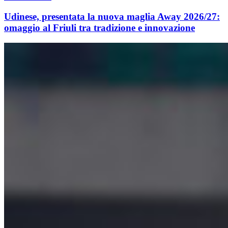
Udinese, presentata la nuova maglia Away 2026/27:
omaggio al Friuli tra tradizione e innovazione