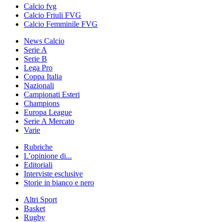
Calcio fvg
Calcio Friuli FVG
Calcio Femminile FVG
News Calcio
Serie A
Serie B
Lega Pro
Coppa Italia
Nazionali
Campionati Esteri
Champions
Europa League
Serie A Mercato
Varie
Rubriche
L’opinione di...
Editoriali
Interviste esclusive
Storie in bianco e nero
Altri Sport
Basket
Rugby