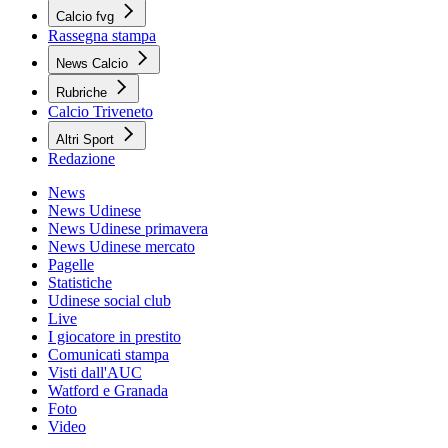
Calcio fvg
Rassegna stampa
News Calcio
Rubriche
Calcio Triveneto
Altri Sport
Redazione
News
News Udinese
News Udinese primavera
News Udinese mercato
Pagelle
Statistiche
Udinese social club
Live
I giocatore in prestito
Comunicati stampa
Visti dall'AUC
Watford e Granada
Foto
Video