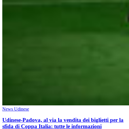
News Udinese
Udinese-Padova, al via la vendita dei biglietti per la
sfida di Coppa Italia: tutte le informazioni