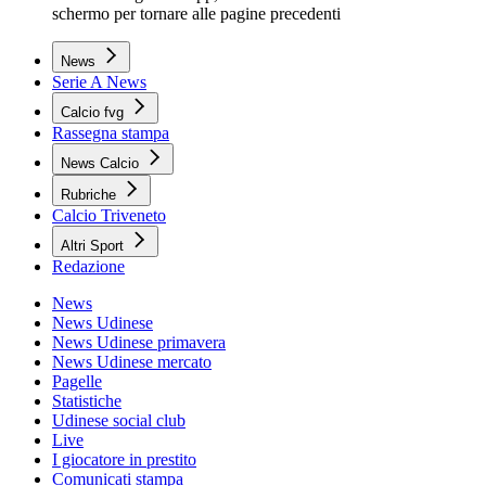
schermo per tornare alle pagine precedenti
News
Serie A News
Calcio fvg
Rassegna stampa
News Calcio
Rubriche
Calcio Triveneto
Altri Sport
Redazione
News
News Udinese
News Udinese primavera
News Udinese mercato
Pagelle
Statistiche
Udinese social club
Live
I giocatore in prestito
Comunicati stampa