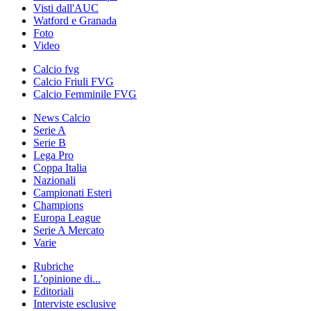
Visti dall'AUC
Watford e Granada
Foto
Video
Calcio fvg
Calcio Friuli FVG
Calcio Femminile FVG
News Calcio
Serie A
Serie B
Lega Pro
Coppa Italia
Nazionali
Campionati Esteri
Champions
Europa League
Serie A Mercato
Varie
Rubriche
L’opinione di...
Editoriali
Interviste esclusive