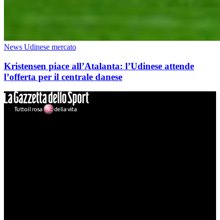
News Udinese mercato
Kristensen piace all’Atalanta: l’Udinese attende
l’offerta per il centrale danese
Mondo Udinese
Il sito Mondo Udinese affiliato al network Gazzanet non è gestito
direttamente RCS Mediagroup ed è unico responsabile di tutte le
informazioni (testuali o grafiche), i documenti o i materiali pubblicati
sul sito medesimo.
MondoUdinese testata Giornalistica registrata Tribunale di Udine
(N° 14/2014) Dir Resp Monica Valendino
Udinese