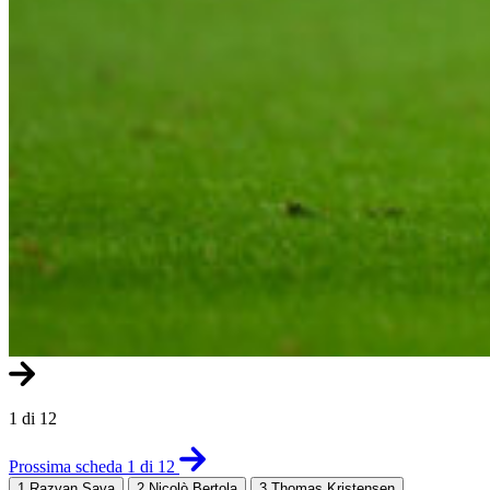
1 di 12
Prossima scheda 1 di 12
1
Razvan Sava
2
Nicolò Bertola
3
Thomas Kristensen