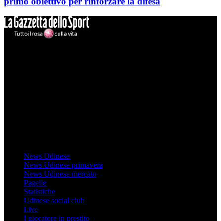
primo obiettivo per rinforzare la difesa
Mondo Udinese
Il sito Mondo Udinese affiliato al network Gazzanet non è gestito
direttamente RCS Mediagroup ed è unico responsabile di tutte le
informazioni (testuali o grafiche), i documenti o i materiali pubblicati
sul sito medesimo.
MondoUdinese testata Giornalistica registrata Tribunale di Udine
(N° 14/2014) Dir Resp Monica Valendino
Udinese
News Udinese
News Udinese primavera
News Udinese mercato
Pagelle
Statistiche
Udinese social club
Live
I giocatore in prestito