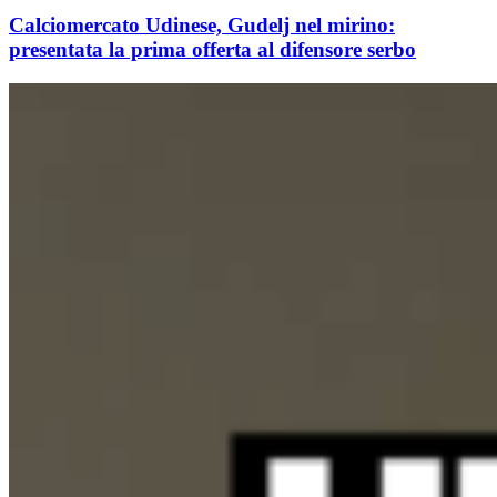
Calciomercato Udinese, Gudelj nel mirino:
presentata la prima offerta al difensore serbo