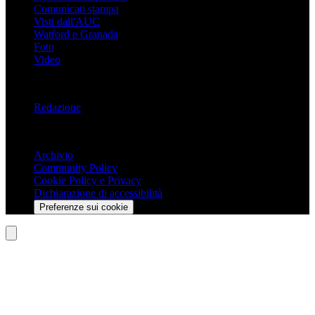
Comunicati stampa
Visti dall'AUC
Watford e Granada
Foto
Video
Informazioni
Redazione
Trasparenza
Archivio
Community Policy
Cookie Policy e Privacy
Dichiarazione di accessibilità
Preferenze sui cookie