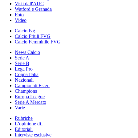
Visti dall'AUC
Watford e Granada
Foto
Video
Calcio fvg
Calcio Friuli FVG
Calcio Femminile FVG
News Calcio
Serie A
Serie B
Lega Pro
Coppa Italia
Nazionali
Campionati Esteri
Champions
Europa League
Serie A Mercato
Varie
Rubriche
L’opinione di...
Editoriali
Interviste esclusive