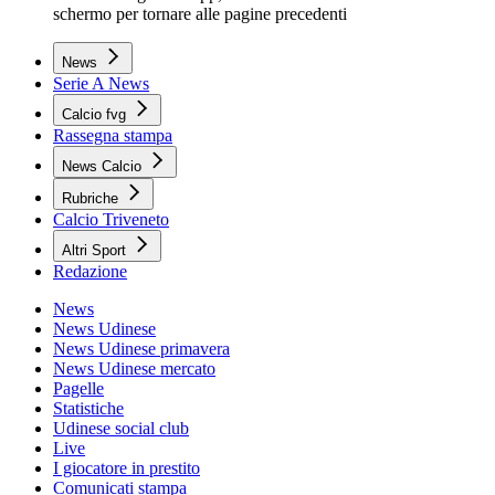
schermo per tornare alle pagine precedenti
News
Serie A News
Calcio fvg
Rassegna stampa
News Calcio
Rubriche
Calcio Triveneto
Altri Sport
Redazione
News
News Udinese
News Udinese primavera
News Udinese mercato
Pagelle
Statistiche
Udinese social club
Live
I giocatore in prestito
Comunicati stampa