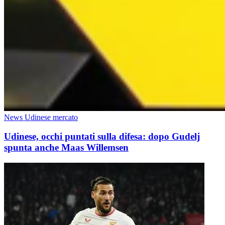
News Udinese mercato
Udinese, occhi puntati sulla difesa: dopo Gudelj
spunta anche Maas Willemsen