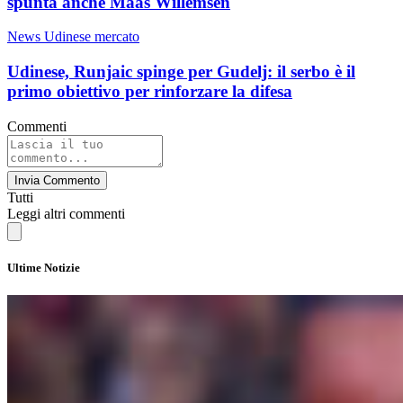
spunta anche Maas Willemsen
News Udinese mercato
Udinese, Runjaic spinge per Gudelj: il serbo è il
primo obiettivo per rinforzare la difesa
Commenti
Invia Commento
Tutti
Leggi altri commenti
Ultime Notizie