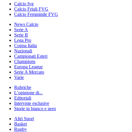
Calcio fvg
Calcio Friuli FVG
Calcio Femminile FVG
News Calcio
Serie A
Serie B
Lega Pro
Coppa Italia
Nazionali
Campionati Esteri
Champions
Europa League
Serie A Mercato
Varie
Rubriche
L’opinione di...
Editoriali
Interviste esclusive
Storie in bianco e nero
Altri Sport
Basket
Rugby