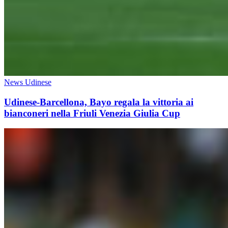
News Udinese
Udinese-Barcellona, Bayo regala la vittoria ai
bianconeri nella Friuli Venezia Giulia Cup