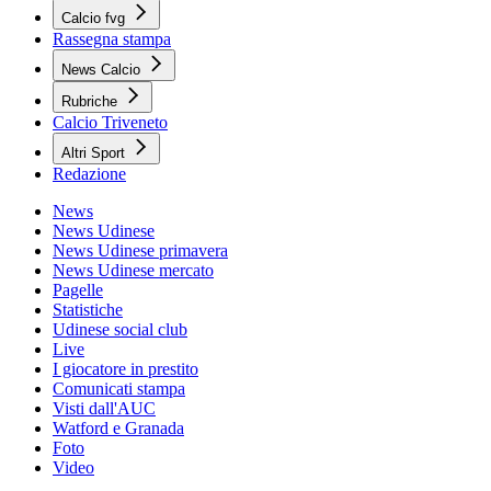
Calcio fvg
Rassegna stampa
News Calcio
Rubriche
Calcio Triveneto
Altri Sport
Redazione
News
News Udinese
News Udinese primavera
News Udinese mercato
Pagelle
Statistiche
Udinese social club
Live
I giocatore in prestito
Comunicati stampa
Visti dall'AUC
Watford e Granada
Foto
Video