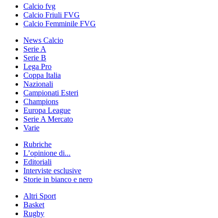
Calcio fvg
Calcio Friuli FVG
Calcio Femminile FVG
News Calcio
Serie A
Serie B
Lega Pro
Coppa Italia
Nazionali
Campionati Esteri
Champions
Europa League
Serie A Mercato
Varie
Rubriche
L’opinione di...
Editoriali
Interviste esclusive
Storie in bianco e nero
Altri Sport
Basket
Rugby