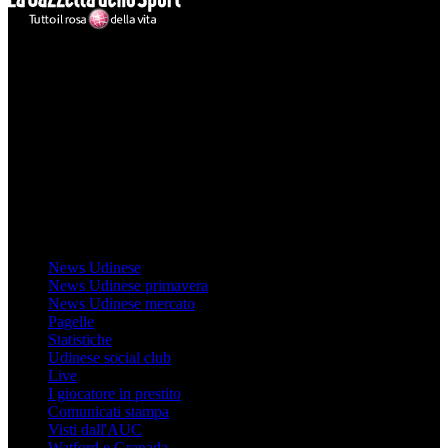
Mondo Udinese
Il sito Mondo Udinese affiliato al network Gazzanet non è gestito
direttamente RCS Mediagroup ed è unico responsabile di tutte le
informazioni (testuali o grafiche), i documenti o i materiali pubblicati
sul sito medesimo.
MondoUdinese testata Giornalistica registrata Tribunale di Udine
(N° 14/2014) Dir Resp Monica Valendino
Udinese
News Udinese
News Udinese primavera
News Udinese mercato
Pagelle
Statistiche
Udinese social club
Live
I giocatore in prestito
Comunicati stampa
Visti dall'AUC
Watford e Granada