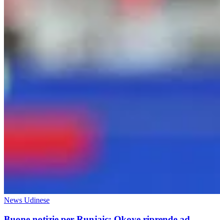
News Udinese
Buone notizie per Runjaic: Okoye riprende ad