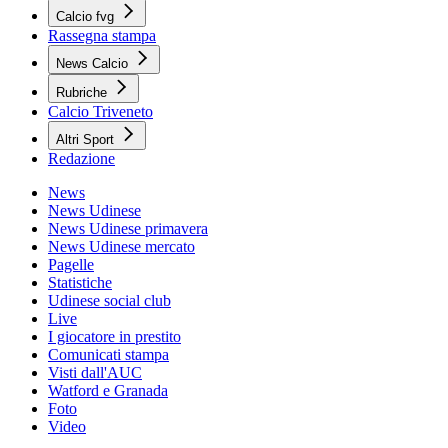
Calcio fvg
Rassegna stampa
News Calcio
Rubriche
Calcio Triveneto
Altri Sport
Redazione
News
News Udinese
News Udinese primavera
News Udinese mercato
Pagelle
Statistiche
Udinese social club
Live
I giocatore in prestito
Comunicati stampa
Visti dall'AUC
Watford e Granada
Foto
Video