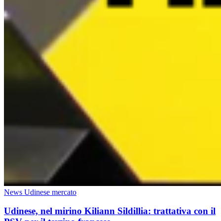
News Udinese mercato
Udinese, nel mirino Kiliann Sildillia: trattativa con il