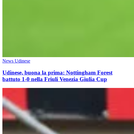
News Udinese
Udinese, buona la prima: Nottingham Forest
battuto 1-0 nella Friuli Venezia Giulia Cup