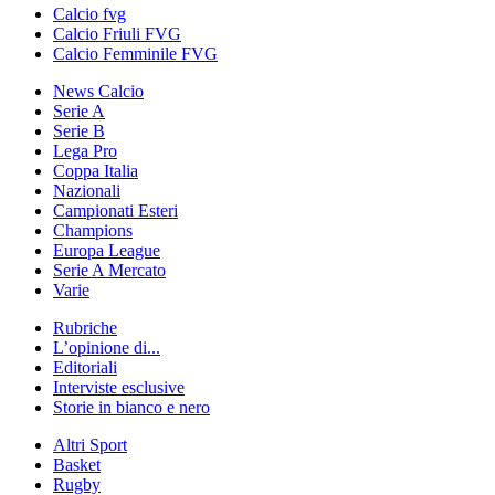
Calcio fvg
Calcio Friuli FVG
Calcio Femminile FVG
News Calcio
Serie A
Serie B
Lega Pro
Coppa Italia
Nazionali
Campionati Esteri
Champions
Europa League
Serie A Mercato
Varie
Rubriche
L’opinione di...
Editoriali
Interviste esclusive
Storie in bianco e nero
Altri Sport
Basket
Rugby