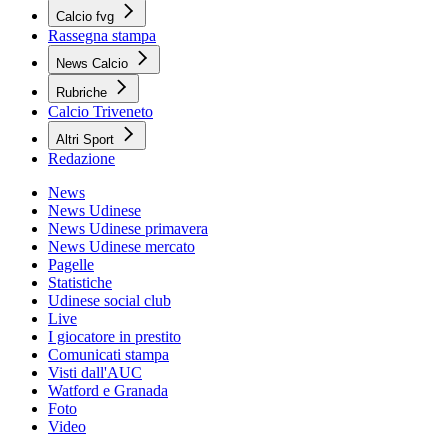
Calcio fvg
Rassegna stampa
News Calcio
Rubriche
Calcio Triveneto
Altri Sport
Redazione
News
News Udinese
News Udinese primavera
News Udinese mercato
Pagelle
Statistiche
Udinese social club
Live
I giocatore in prestito
Comunicati stampa
Visti dall'AUC
Watford e Granada
Foto
Video