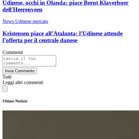
Udinese, occhi in Olanda: piace Bernt Klaverboer
dell'Heerenveen
News Udinese mercato
Kristensen piace all’Atalanta: l’Udinese attende
l’offerta per il centrale danese
Commenti
Invia Commento
Tutti
Leggi altri commenti
Ultime Notizie