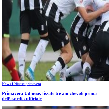
News Udinese primavera
Primavera Udinese, fissate tre amichevoli prima
dell’esordio ufficiale