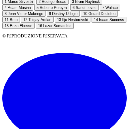
1
Marco Silvestri
2
Rodrigo Becao
3
Bram Nuytinck
4
Adam Masina
5
Roberto Pereyra
6
Sandi Lovric
7
Walace
8
Jean Victor Makengo
9
Destiny Udogie
10
Gerard Deulofeu
11
Beto
12
Tolgay Arslan
13
Ilja Nestorovski
14
Isaac Success
15
Enzo Ebosse
16
Lazar Samardzic
© RIPRODUZIONE RISERVATA