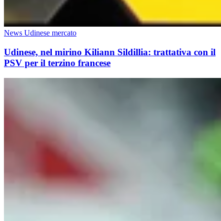
News Udinese mercato
Udinese, nel mirino Kiliann Sildillia: trattativa con il
PSV per il terzino francese