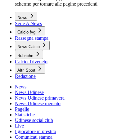
schermo per tornare alle pagine precedenti
News
Serie A News
Calcio fvg
Rassegna stampa
News Calcio
Rubriche
Calcio Triveneto
Altri Sport
Redazione
News
News Udinese
News Udinese primavera
News Udinese mercato
Pagelle
Statistiche
Udinese social club
Live
I giocatore in prestito
Comunicati stampa