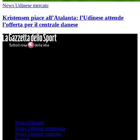
News Udinese mercato
Kristensen piace all’Atalanta: l’Udinese attende
l’offerta per il centrale danese
Mondo Udinese
Il sito Mondo Udinese affiliato al network Gazzanet non è gestito
direttamente RCS Mediagroup ed è unico responsabile di tutte le
informazioni (testuali o grafiche), i documenti o i materiali pubblicati
sul sito medesimo.
MondoUdinese testata Giornalistica registrata Tribunale di Udine
(N° 14/2014) Dir Resp Monica Valendino
Udinese
News Udinese
News Udinese primavera
News Udinese mercato
Pagelle