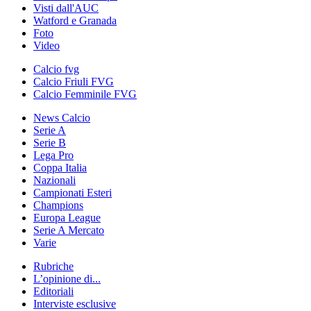
Visti dall'AUC
Watford e Granada
Foto
Video
Calcio fvg
Calcio Friuli FVG
Calcio Femminile FVG
News Calcio
Serie A
Serie B
Lega Pro
Coppa Italia
Nazionali
Campionati Esteri
Champions
Europa League
Serie A Mercato
Varie
Rubriche
L’opinione di...
Editoriali
Interviste esclusive