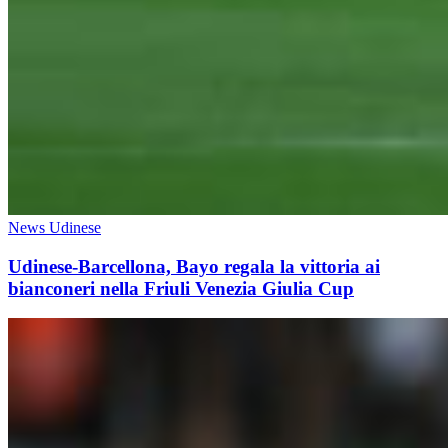
News Udinese
Udinese-Barcellona, Bayo regala la vittoria ai
bianconeri nella Friuli Venezia Giulia Cup