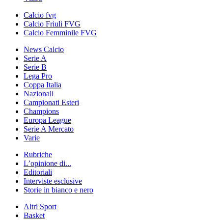
Calcio fvg
Calcio Friuli FVG
Calcio Femminile FVG
News Calcio
Serie A
Serie B
Lega Pro
Coppa Italia
Nazionali
Campionati Esteri
Champions
Europa League
Serie A Mercato
Varie
Rubriche
L’opinione di...
Editoriali
Interviste esclusive
Storie in bianco e nero
Altri Sport
Basket