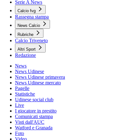
Serie A News
Calcio fvg
Rassegna stampa
News Calcio
Rubriche
Calcio Triveneto
Altri Sport
Redazione
News
News Udinese
News Udinese primavera
News Udinese mercato
Pagelle
Statistiche
Udinese social club
Live
I giocatore in prestito
Comunicati stampa
Visti dall'AUC
Watford e Granada
Foto
Video