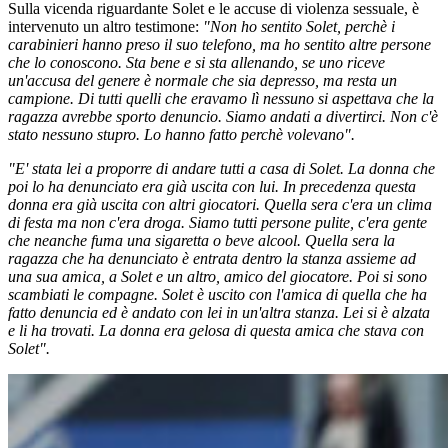
Sulla vicenda riguardante Solet e le accuse di violenza sessuale, è
intervenuto un altro testimone:
"Non ho sentito Solet, perchè i
carabinieri hanno preso il suo telefono, ma ho sentito altre persone
che lo conoscono. Sta bene e si sta allenando, se uno riceve
un'accusa del genere è normale che sia depresso, ma resta un
campione. Di tutti quelli che eravamo lì nessuno si aspettava che la
ragazza avrebbe sporto denuncio. Siamo andati a divertirci. Non c'è
stato nessuno stupro. Lo hanno fatto perchè volevano".
"E' stata lei a proporre di andare tutti a casa di Solet. La donna che
poi lo ha denunciato era già uscita con lui. In precedenza questa
donna era già uscita con altri giocatori. Quella sera c'era un clima
di festa ma non c'era droga. Siamo tutti persone pulite, c'era gente
che neanche fuma una sigaretta o beve alcool. Quella sera la
ragazza che ha denunciato è entrata dentro la stanza assieme ad
una sua amica, a Solet e un altro, amico del giocatore. Poi si sono
scambiati le compagne. Solet è uscito con l'amica di quella che ha
fatto denuncia ed è andato con lei in un'altra stanza. Lei si è alzata
e li ha trovati. La donna era gelosa di questa amica che stava con
Solet".