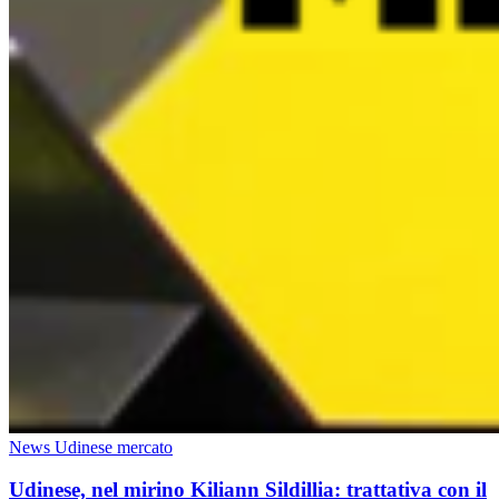
News Udinese mercato
Udinese, nel mirino Kiliann Sildillia: trattativa con il