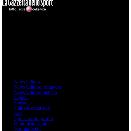
Mondo Udinese
Il sito Mondo Udinese affiliato al network Gazzanet non è gestito
direttamente RCS Mediagroup ed è unico responsabile di tutte le
informazioni (testuali o grafiche), i documenti o i materiali pubblicati
sul sito medesimo.
MondoUdinese testata Giornalistica registrata Tribunale di Udine
(N° 14/2014) Dir Resp Monica Valendino
Udinese
News Udinese
News Udinese primavera
News Udinese mercato
Pagelle
Statistiche
Udinese social club
Live
I giocatore in prestito
Comunicati stampa
Visti dall'AUC