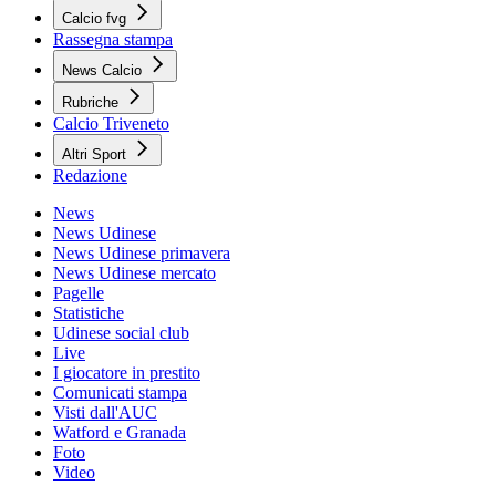
Calcio fvg
Rassegna stampa
News Calcio
Rubriche
Calcio Triveneto
Altri Sport
Redazione
News
News Udinese
News Udinese primavera
News Udinese mercato
Pagelle
Statistiche
Udinese social club
Live
I giocatore in prestito
Comunicati stampa
Visti dall'AUC
Watford e Granada
Foto
Video