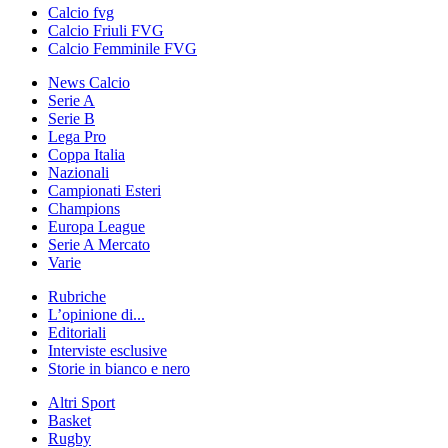
Calcio fvg
Calcio Friuli FVG
Calcio Femminile FVG
News Calcio
Serie A
Serie B
Lega Pro
Coppa Italia
Nazionali
Campionati Esteri
Champions
Europa League
Serie A Mercato
Varie
Rubriche
L’opinione di...
Editoriali
Interviste esclusive
Storie in bianco e nero
Altri Sport
Basket
Rugby