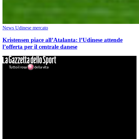
News Udinese mercato
Kristensen piace all’Atalanta: l’Udinese attende
l’offerta per il centrale danese
Mondo Udinese
Il sito Mondo Udinese affiliato al network Gazzanet non è gestito
direttamente RCS Mediagroup ed è unico responsabile di tutte le
informazioni (testuali o grafiche), i documenti o i materiali pubblicati
sul sito medesimo.
MondoUdinese testata Giornalistica registrata Tribunale di Udine
(N° 14/2014) Dir Resp Monica Valendino
Udinese