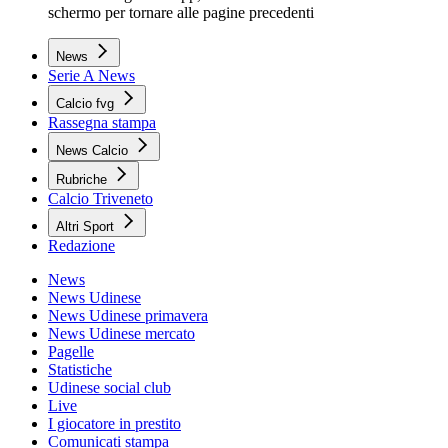
schermo per tornare alle pagine precedenti
News
Serie A News
Calcio fvg
Rassegna stampa
News Calcio
Rubriche
Calcio Triveneto
Altri Sport
Redazione
News
News Udinese
News Udinese primavera
News Udinese mercato
Pagelle
Statistiche
Udinese social club
Live
I giocatore in prestito
Comunicati stampa