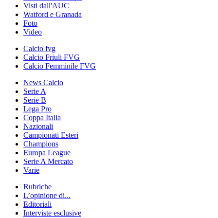
Visti dall'AUC
Watford e Granada
Foto
Video
Calcio fvg
Calcio Friuli FVG
Calcio Femminile FVG
News Calcio
Serie A
Serie B
Lega Pro
Coppa Italia
Nazionali
Campionati Esteri
Champions
Europa League
Serie A Mercato
Varie
Rubriche
L’opinione di...
Editoriali
Interviste esclusive