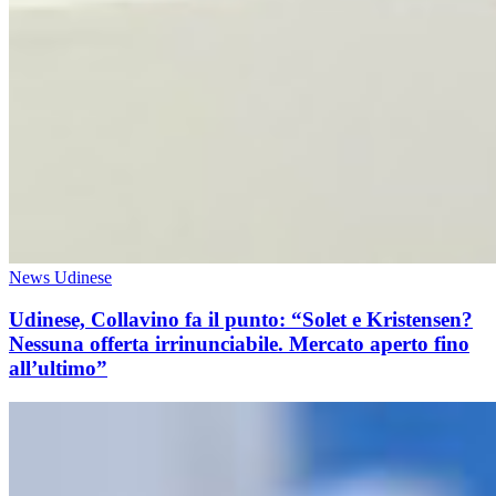
News Udinese
Udinese, Collavino fa il punto: “Solet e Kristensen?
Nessuna offerta irrinunciabile. Mercato aperto fino
all’ultimo”