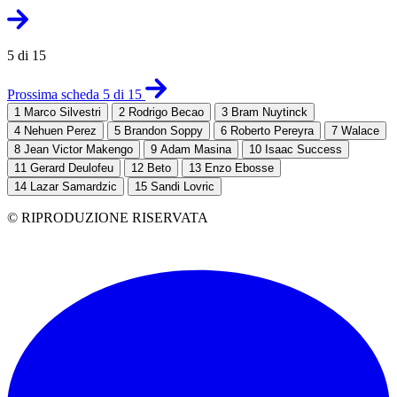
5 di 15
Prossima scheda 5 di 15
1
Marco Silvestri
2
Rodrigo Becao
3
Bram Nuytinck
4
Nehuen Perez
5
Brandon Soppy
6
Roberto Pereyra
7
Walace
8
Jean Victor Makengo
9
Adam Masina
10
Isaac Success
11
Gerard Deulofeu
12
Beto
13
Enzo Ebosse
14
Lazar Samardzic
15
Sandi Lovric
© RIPRODUZIONE RISERVATA