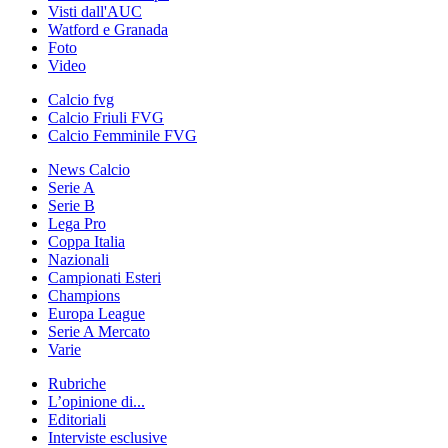
Visti dall'AUC
Watford e Granada
Foto
Video
Calcio fvg
Calcio Friuli FVG
Calcio Femminile FVG
News Calcio
Serie A
Serie B
Lega Pro
Coppa Italia
Nazionali
Campionati Esteri
Champions
Europa League
Serie A Mercato
Varie
Rubriche
L’opinione di...
Editoriali
Interviste esclusive