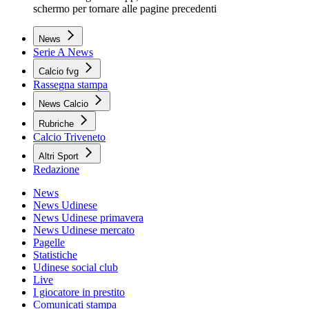
schermo per tornare alle pagine precedenti
News
Serie A News
Calcio fvg
Rassegna stampa
News Calcio
Rubriche
Calcio Triveneto
Altri Sport
Redazione
News
News Udinese
News Udinese primavera
News Udinese mercato
Pagelle
Statistiche
Udinese social club
Live
I giocatore in prestito
Comunicati stampa