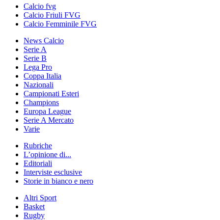
Calcio fvg
Calcio Friuli FVG
Calcio Femminile FVG
News Calcio
Serie A
Serie B
Lega Pro
Coppa Italia
Nazionali
Campionati Esteri
Champions
Europa League
Serie A Mercato
Varie
Rubriche
L’opinione di...
Editoriali
Interviste esclusive
Storie in bianco e nero
Altri Sport
Basket
Rugby