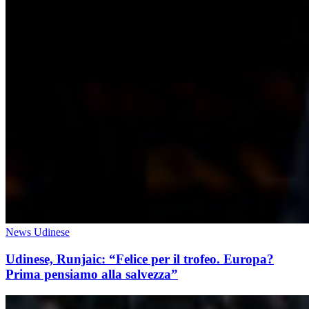
News Udinese
Udinese, Runjaic: “Felice per il trofeo. Europa?
Prima pensiamo alla salvezza”