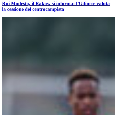
Rui Modesto, il Rakow si informa: l’Udinese valuta
la cessione del centrocampista