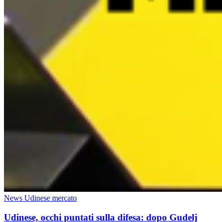
News Udinese mercato
Udinese, occhi puntati sulla difesa: dopo Gudelj