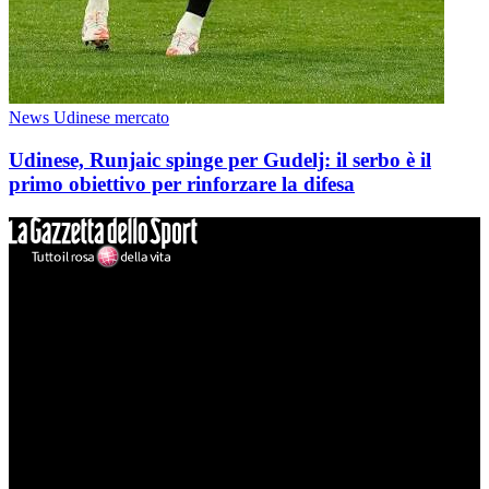
News Udinese mercato
Udinese, Runjaic spinge per Gudelj: il serbo è il
primo obiettivo per rinforzare la difesa
Mondo Udinese
Il sito Mondo Udinese affiliato al network Gazzanet non è gestito
direttamente RCS Mediagroup ed è unico responsabile di tutte le
informazioni (testuali o grafiche), i documenti o i materiali pubblicati
sul sito medesimo.
MondoUdinese testata Giornalistica registrata Tribunale di Udine
(N° 14/2014) Dir Resp Monica Valendino