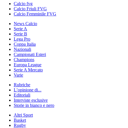
Calcio fvg
Calcio Friuli FVG
Calcio Femminile FVG
News Calcio
Serie A
Serie B
Lega Pro
Coppa Italia
Nazionali
Campionati Esteri
Champions
Europa League
Serie A Mercato
Varie
Rubriche
L’opinione di...
Editoriali
Interviste esclusive
Storie in bianco e nero
Altri Sport
Basket
Rugby