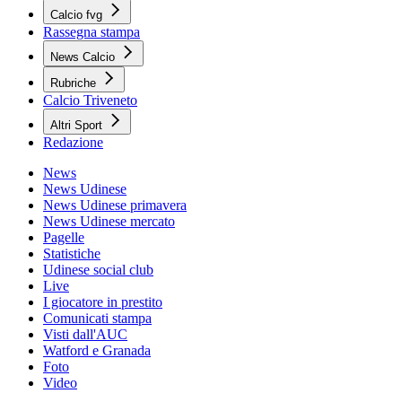
Calcio fvg
Rassegna stampa
News Calcio
Rubriche
Calcio Triveneto
Altri Sport
Redazione
News
News Udinese
News Udinese primavera
News Udinese mercato
Pagelle
Statistiche
Udinese social club
Live
I giocatore in prestito
Comunicati stampa
Visti dall'AUC
Watford e Granada
Foto
Video