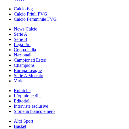
Calcio fvg
Calcio Friuli FVG
Calcio Femminile FVG
News Calcio
Serie A
Serie B
Lega Pro
Coppa Italia
Nazionali
Campionati Esteri
Champions
Europa League
Serie A Mercato
Varie
Rubriche
L’opinione di...
Editoriali
Interviste esclusive
Storie in bianco e nero
Altri Sport
Basket