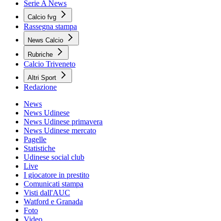
Serie A News
Calcio fvg
Rassegna stampa
News Calcio
Rubriche
Calcio Triveneto
Altri Sport
Redazione
News
News Udinese
News Udinese primavera
News Udinese mercato
Pagelle
Statistiche
Udinese social club
Live
I giocatore in prestito
Comunicati stampa
Visti dall'AUC
Watford e Granada
Foto
Video