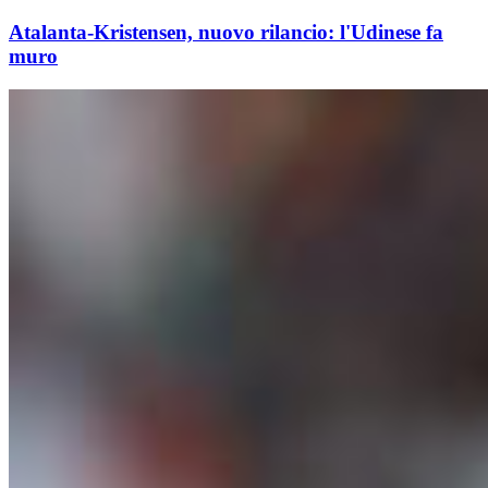
Atalanta-Kristensen, nuovo rilancio: l'Udinese fa
muro