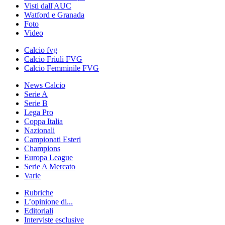
Visti dall'AUC
Watford e Granada
Foto
Video
Calcio fvg
Calcio Friuli FVG
Calcio Femminile FVG
News Calcio
Serie A
Serie B
Lega Pro
Coppa Italia
Nazionali
Campionati Esteri
Champions
Europa League
Serie A Mercato
Varie
Rubriche
L’opinione di...
Editoriali
Interviste esclusive