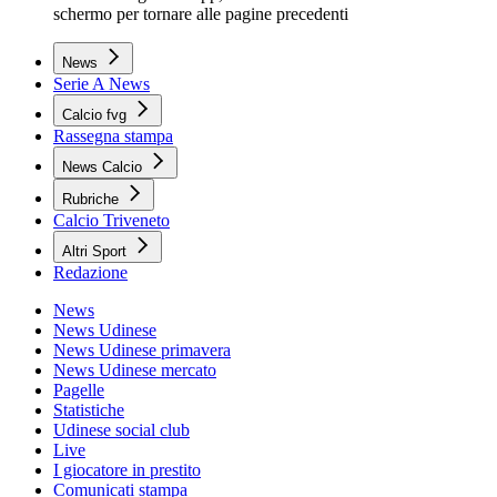
schermo per tornare alle pagine precedenti
News
Serie A News
Calcio fvg
Rassegna stampa
News Calcio
Rubriche
Calcio Triveneto
Altri Sport
Redazione
News
News Udinese
News Udinese primavera
News Udinese mercato
Pagelle
Statistiche
Udinese social club
Live
I giocatore in prestito
Comunicati stampa