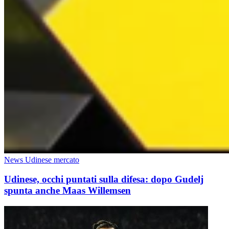
News Udinese mercato
Udinese, occhi puntati sulla difesa: dopo Gudelj
spunta anche Maas Willemsen