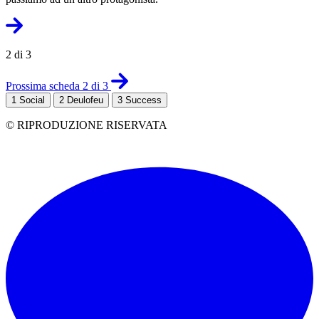
2 di 3
Prossima scheda 2 di 3
1
Social
2
Deulofeu
3
Success
© RIPRODUZIONE RISERVATA