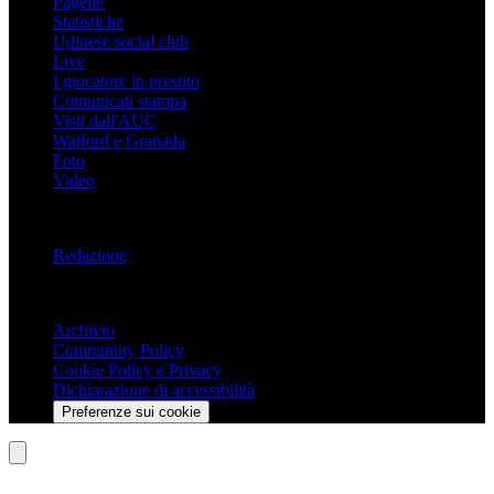
Pagelle
Statistiche
Udinese social club
Live
I giocatore in prestito
Comunicati stampa
Visti dall'AUC
Watford e Granada
Foto
Video
Informazioni
Redazione
Trasparenza
Archivio
Community Policy
Cookie Policy e Privacy
Dichiarazione di accessibilità
Preferenze sui cookie