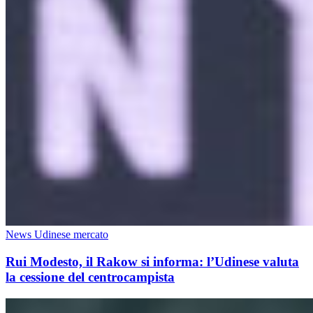
News Udinese mercato
Rui Modesto, il Rakow si informa: l’Udinese valuta
la cessione del centrocampista