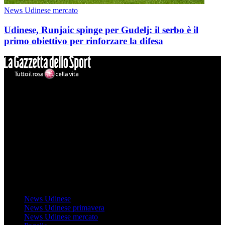
News Udinese mercato
Udinese, Runjaic spinge per Gudelj: il serbo è il
primo obiettivo per rinforzare la difesa
Mondo Udinese
Il sito Mondo Udinese affiliato al network Gazzanet non è gestito
direttamente RCS Mediagroup ed è unico responsabile di tutte le
informazioni (testuali o grafiche), i documenti o i materiali pubblicati
sul sito medesimo.
MondoUdinese testata Giornalistica registrata Tribunale di Udine
(N° 14/2014) Dir Resp Monica Valendino
Udinese
News Udinese
News Udinese primavera
News Udinese mercato