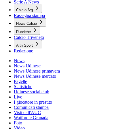
Serie A News
Calcio fvg
Rassegna stampa
News Calcio
Rubriche
Calcio Triveneto
Altri Sport
Redazione
News
News Udinese
News Udinese primavera
News Udinese mercato
Pagelle
Statistiche
Udinese social club
Live
I giocatore in prestito
Comunicati stampa
Visti dall'AUC
Watford e Granada
Foto
Video