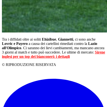
Tra i diffidati oltre ai soliti
Ehizibue
,
Giannetti
, ci sono anche
Lovric e Payero
a causa dei cartellini rimediati contro la
Lazio
all'Olimpico
. Ci saranno dei lievi cambiamenti, ma mancano ancora
3 giorni al match e tutto può succedere. Le ultime di mercato:
Sirene
inglesi per un top dei bianconeri: i dettagli
© RIPRODUZIONE RISERVATA