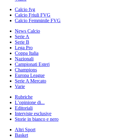
Calcio fvg
Calcio Friuli FVG
Calcio Femminile FVG
News Calcio
Serie A
Serie B
Lega Pro
Coppa Italia
Nazionali
Campionati Esteri
Champions
Europa League
Serie A Mercato
Varie
Rubriche
L’opinione di...
Editoriali
Interviste esclusive
Storie in bianco e nero
Altri Sport
Basket