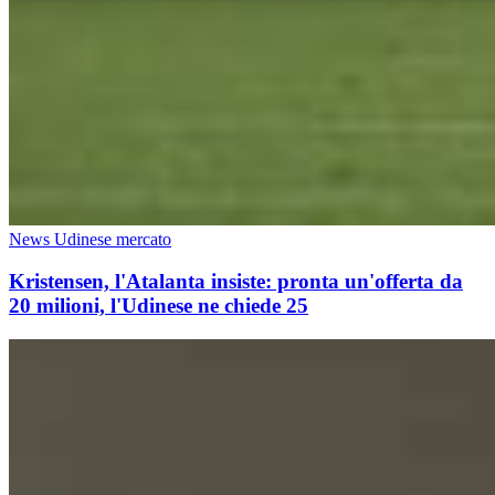
News Udinese mercato
Kristensen, l'Atalanta insiste: pronta un'offerta da
20 milioni, l'Udinese ne chiede 25