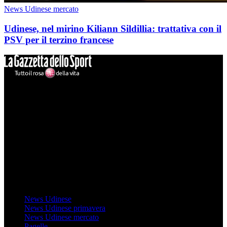
News Udinese mercato
Udinese, nel mirino Kiliann Sildillia: trattativa con il
PSV per il terzino francese
Mondo Udinese
Il sito Mondo Udinese affiliato al network Gazzanet non è gestito
direttamente RCS Mediagroup ed è unico responsabile di tutte le
informazioni (testuali o grafiche), i documenti o i materiali pubblicati
sul sito medesimo.
MondoUdinese testata Giornalistica registrata Tribunale di Udine
(N° 14/2014) Dir Resp Monica Valendino
Udinese
News Udinese
News Udinese primavera
News Udinese mercato
Pagelle