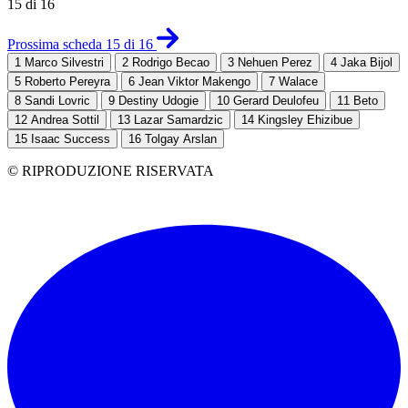
15 di 16
Prossima scheda 15 di 16
1
Marco Silvestri
2
Rodrigo Becao
3
Nehuen Perez
4
Jaka Bijol
5
Roberto Pereyra
6
Jean Viktor Makengo
7
Walace
8
Sandi Lovric
9
Destiny Udogie
10
Gerard Deulofeu
11
Beto
12
Andrea Sottil
13
Lazar Samardzic
14
Kingsley Ehizibue
15
Isaac Success
16
Tolgay Arslan
© RIPRODUZIONE RISERVATA