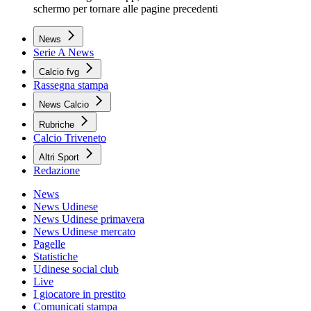
schermo per tornare alle pagine precedenti
News
Serie A News
Calcio fvg
Rassegna stampa
News Calcio
Rubriche
Calcio Triveneto
Altri Sport
Redazione
News
News Udinese
News Udinese primavera
News Udinese mercato
Pagelle
Statistiche
Udinese social club
Live
I giocatore in prestito
Comunicati stampa