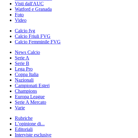
Visti dall'AUC
Watford e Granada
Foto
Video
Calcio fvg
Calcio Friuli FVG
Calcio Femminile FVG
News Calcio
Serie A
Serie B
Lega Pro
Coppa Italia
Nazionali
Campionati Esteri
Champions
Europa League
Serie A Mercato
Varie
Rubriche
L’opinione di...
Editoriali
Interviste esclusive