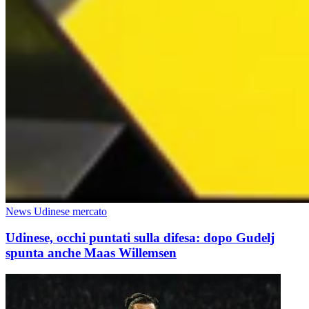
News Udinese mercato
Udinese, occhi puntati sulla difesa: dopo Gudelj
spunta anche Maas Willemsen