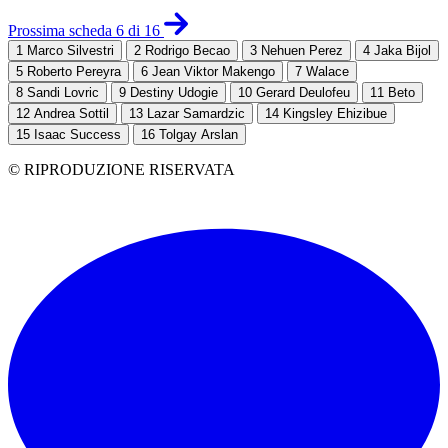
Prossima scheda 6 di 16
1
Marco Silvestri
2
Rodrigo Becao
3
Nehuen Perez
4
Jaka Bijol
5
Roberto Pereyra
6
Jean Viktor Makengo
7
Walace
8
Sandi Lovric
9
Destiny Udogie
10
Gerard Deulofeu
11
Beto
12
Andrea Sottil
13
Lazar Samardzic
14
Kingsley Ehizibue
15
Isaac Success
16
Tolgay Arslan
© RIPRODUZIONE RISERVATA