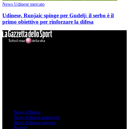
News Udinese mercato
Udinese, Runjaic spinge per Gudelj: il serbo è il
primo obiettivo per rinforzare la difesa
Mondo Udinese
Il sito Mondo Udinese affiliato al network Gazzanet non è gestito
direttamente RCS Mediagroup ed è unico responsabile di tutte le
informazioni (testuali o grafiche), i documenti o i materiali pubblicati
sul sito medesimo.
MondoUdinese testata Giornalistica registrata Tribunale di Udine
(N° 14/2014) Dir Resp Monica Valendino
Udinese
News Udinese
News Udinese primavera
News Udinese mercato
Pagelle