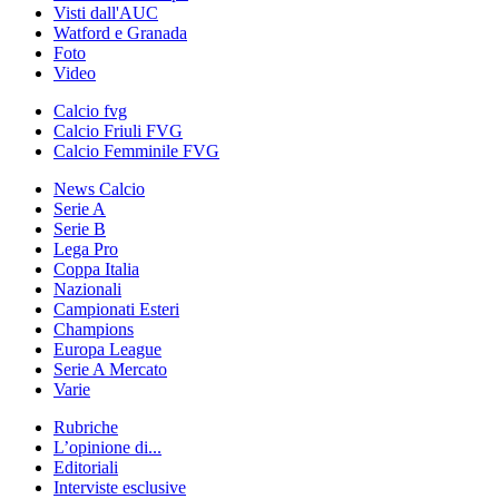
Visti dall'AUC
Watford e Granada
Foto
Video
Calcio fvg
Calcio Friuli FVG
Calcio Femminile FVG
News Calcio
Serie A
Serie B
Lega Pro
Coppa Italia
Nazionali
Campionati Esteri
Champions
Europa League
Serie A Mercato
Varie
Rubriche
L’opinione di...
Editoriali
Interviste esclusive