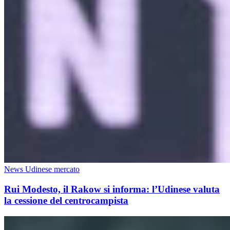
News Udinese mercato
Rui Modesto, il Rakow si informa: l’Udinese valuta
la cessione del centrocampista