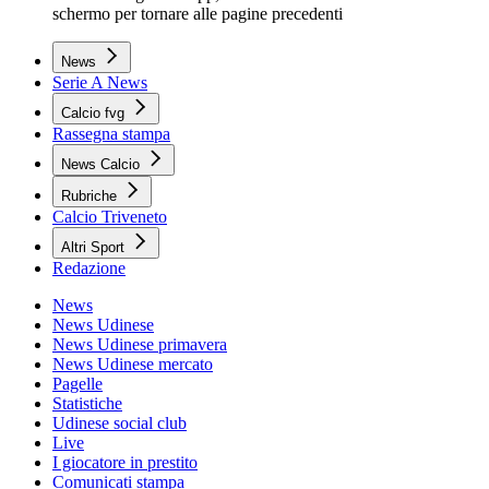
schermo per tornare alle pagine precedenti
News
Serie A News
Calcio fvg
Rassegna stampa
News Calcio
Rubriche
Calcio Triveneto
Altri Sport
Redazione
News
News Udinese
News Udinese primavera
News Udinese mercato
Pagelle
Statistiche
Udinese social club
Live
I giocatore in prestito
Comunicati stampa