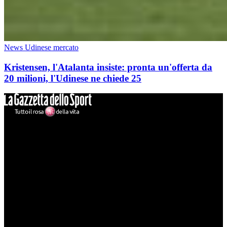
News Udinese mercato
Kristensen, l'Atalanta insiste: pronta un'offerta da
20 milioni, l'Udinese ne chiede 25
Mondo Udinese
Il sito Mondo Udinese affiliato al network Gazzanet non è gestito
direttamente RCS Mediagroup ed è unico responsabile di tutte le
informazioni (testuali o grafiche), i documenti o i materiali pubblicati
sul sito medesimo.
MondoUdinese testata Giornalistica registrata Tribunale di Udine
(N° 14/2014) Dir Resp Monica Valendino
Udinese