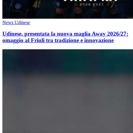
News Udinese
Udinese, presentata la nuova maglia Away 2026/27:
omaggio al Friuli tra tradizione e innovazione