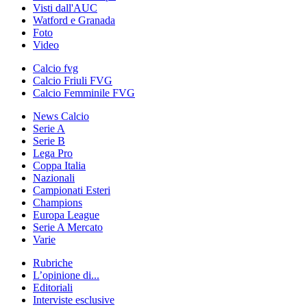
Visti dall'AUC
Watford e Granada
Foto
Video
Calcio fvg
Calcio Friuli FVG
Calcio Femminile FVG
News Calcio
Serie A
Serie B
Lega Pro
Coppa Italia
Nazionali
Campionati Esteri
Champions
Europa League
Serie A Mercato
Varie
Rubriche
L’opinione di...
Editoriali
Interviste esclusive