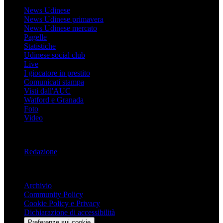
News Udinese
News Udinese primavera
News Udinese mercato
Pagelle
Statistiche
Udinese social club
Live
I giocatore in prestito
Comunicati stampa
Visti dall'AUC
Watford e Granada
Foto
Video
Informazioni
Redazione
Trasparenza
Archivio
Community Policy
Cookie Policy e Privacy
Dichiarazione di accessibilità
Preferenze sui cookie