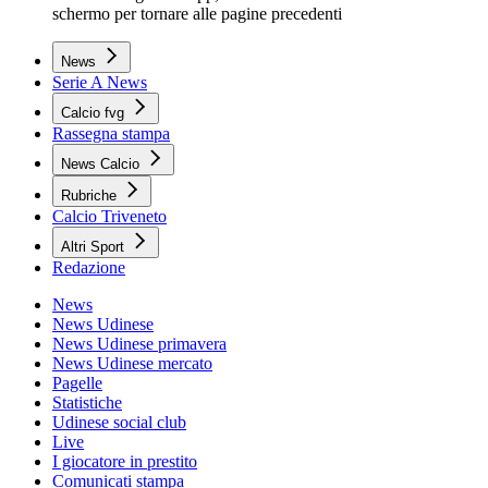
schermo per tornare alle pagine precedenti
News
Serie A News
Calcio fvg
Rassegna stampa
News Calcio
Rubriche
Calcio Triveneto
Altri Sport
Redazione
News
News Udinese
News Udinese primavera
News Udinese mercato
Pagelle
Statistiche
Udinese social club
Live
I giocatore in prestito
Comunicati stampa