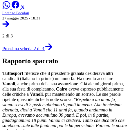
Lorenzo Focolari
27 maggio 2025 - 18:31
2 di 3
Prossima scheda 2 di 3
Rapporto spaccato
Tuttosport
riferisce che il presidente granata desiderava altri
candidati (Italiano in primis) un anno fa. Ha dovuto accettare
Vanoli
, anche prima della sua assunzione. Già alcuni giorni prima,
alla sua festa di compleanno,
Cairo
aveva espresso pubblicamente
delle critiche a
Vanoli
, pur mantenendo un sorriso. Le sue parole
ripetute quasi identiche la notte scorsa:
"Rispetto a un anno fa,
siamo scesi di 2 posti e abbiamo 9 punti in meno. Alla trentesima
giornata, dissi a Vanoli che 11 anni fa, quando andammo in
Europa, avevamo accumulato 39 punti. E poi, in 8 partite,
guadagnammo 18 punti. Vanoli ci credeva. Tanto che dichiarò che
sarebbero state tutte finali ma poi le ha perse tutte. Faremo le nostre