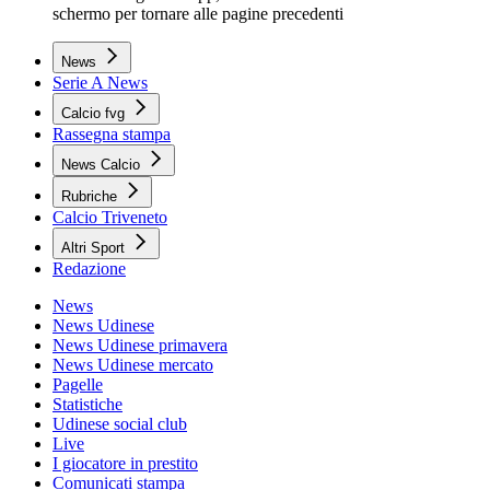
schermo per tornare alle pagine precedenti
News
Serie A News
Calcio fvg
Rassegna stampa
News Calcio
Rubriche
Calcio Triveneto
Altri Sport
Redazione
News
News Udinese
News Udinese primavera
News Udinese mercato
Pagelle
Statistiche
Udinese social club
Live
I giocatore in prestito
Comunicati stampa