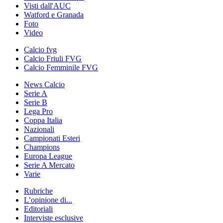
Visti dall'AUC
Watford e Granada
Foto
Video
Calcio fvg
Calcio Friuli FVG
Calcio Femminile FVG
News Calcio
Serie A
Serie B
Lega Pro
Coppa Italia
Nazionali
Campionati Esteri
Champions
Europa League
Serie A Mercato
Varie
Rubriche
L’opinione di...
Editoriali
Interviste esclusive