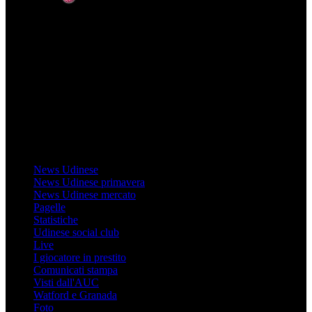
Mondo Udinese
Il sito Mondo Udinese affiliato al network Gazzanet non è gestito
direttamente RCS Mediagroup ed è unico responsabile di tutte le
informazioni (testuali o grafiche), i documenti o i materiali pubblicati
sul sito medesimo.
MondoUdinese testata Giornalistica registrata Tribunale di Udine
(N° 14/2014) Dir Resp Monica Valendino
Udinese
News Udinese
News Udinese primavera
News Udinese mercato
Pagelle
Statistiche
Udinese social club
Live
I giocatore in prestito
Comunicati stampa
Visti dall'AUC
Watford e Granada
Foto