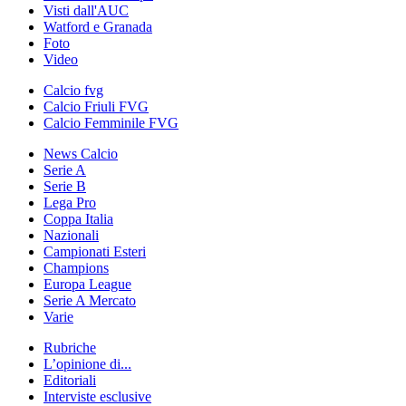
Visti dall'AUC
Watford e Granada
Foto
Video
Calcio fvg
Calcio Friuli FVG
Calcio Femminile FVG
News Calcio
Serie A
Serie B
Lega Pro
Coppa Italia
Nazionali
Campionati Esteri
Champions
Europa League
Serie A Mercato
Varie
Rubriche
L’opinione di...
Editoriali
Interviste esclusive