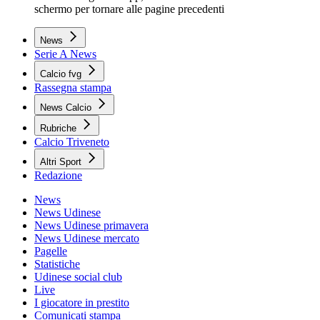
schermo per tornare alle pagine precedenti
News
Serie A News
Calcio fvg
Rassegna stampa
News Calcio
Rubriche
Calcio Triveneto
Altri Sport
Redazione
News
News Udinese
News Udinese primavera
News Udinese mercato
Pagelle
Statistiche
Udinese social club
Live
I giocatore in prestito
Comunicati stampa