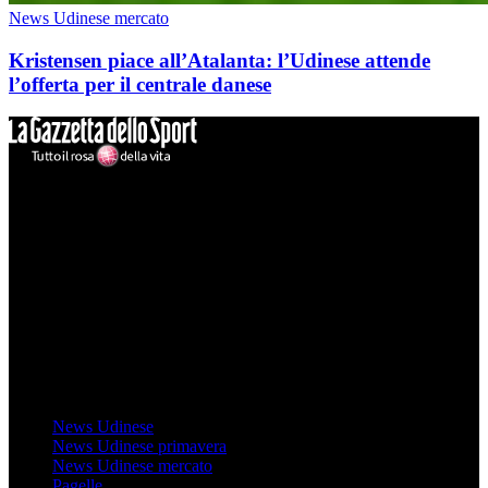
News Udinese mercato
Kristensen piace all’Atalanta: l’Udinese attende
l’offerta per il centrale danese
Mondo Udinese
Il sito Mondo Udinese affiliato al network Gazzanet non è gestito
direttamente RCS Mediagroup ed è unico responsabile di tutte le
informazioni (testuali o grafiche), i documenti o i materiali pubblicati
sul sito medesimo.
MondoUdinese testata Giornalistica registrata Tribunale di Udine
(N° 14/2014) Dir Resp Monica Valendino
Udinese
News Udinese
News Udinese primavera
News Udinese mercato
Pagelle