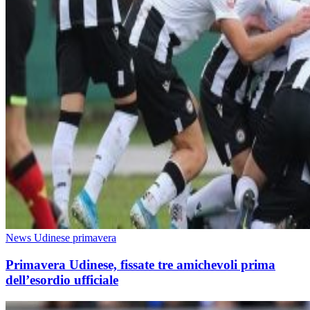
News Udinese primavera
Primavera Udinese, fissate tre amichevoli prima
dell’esordio ufficiale