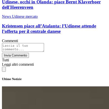
Udinese, occhi in Olanda: piace Bernt Klaverboer
dell'Heerenveen
News Udinese mercato
Kristensen piace all’Atalanta: l’Udinese attende
l’offerta per il centrale danese
Commenti
Invia Commento
Tutti
Leggi altri commenti
Ultime Notizie