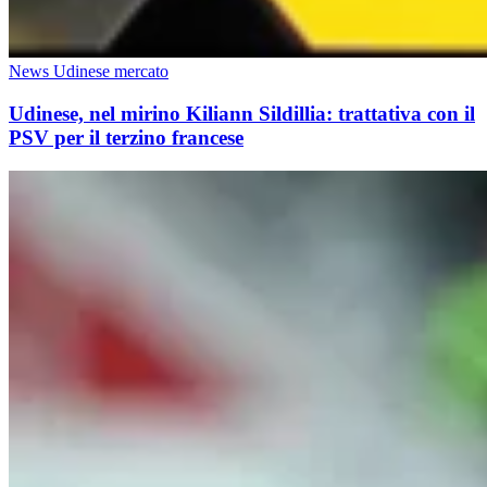
News Udinese mercato
Udinese, nel mirino Kiliann Sildillia: trattativa con il
PSV per il terzino francese