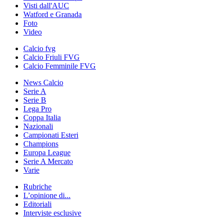
Visti dall'AUC
Watford e Granada
Foto
Video
Calcio fvg
Calcio Friuli FVG
Calcio Femminile FVG
News Calcio
Serie A
Serie B
Lega Pro
Coppa Italia
Nazionali
Campionati Esteri
Champions
Europa League
Serie A Mercato
Varie
Rubriche
L’opinione di...
Editoriali
Interviste esclusive