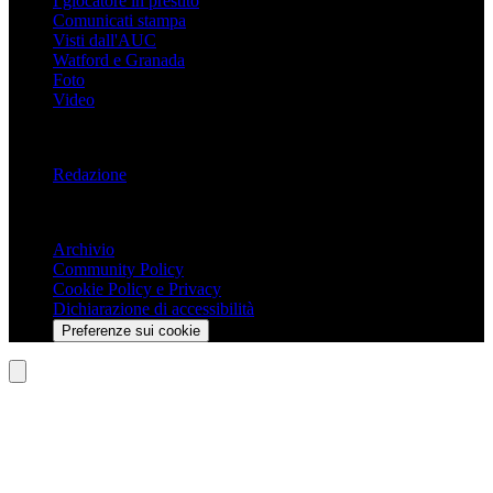
I giocatore in prestito
Comunicati stampa
Visti dall'AUC
Watford e Granada
Foto
Video
Informazioni
Redazione
Trasparenza
Archivio
Community Policy
Cookie Policy e Privacy
Dichiarazione di accessibilità
Preferenze sui cookie