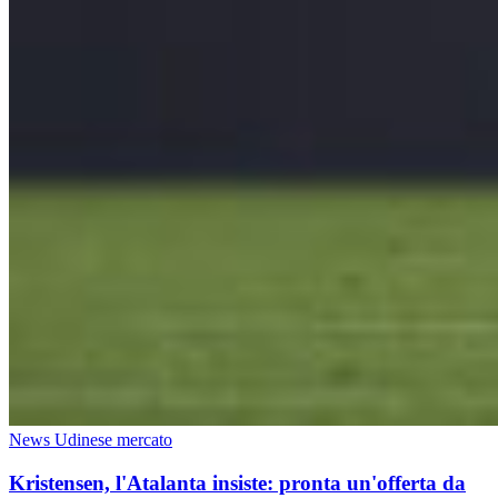
News Udinese mercato
Kristensen, l'Atalanta insiste: pronta un'offerta da