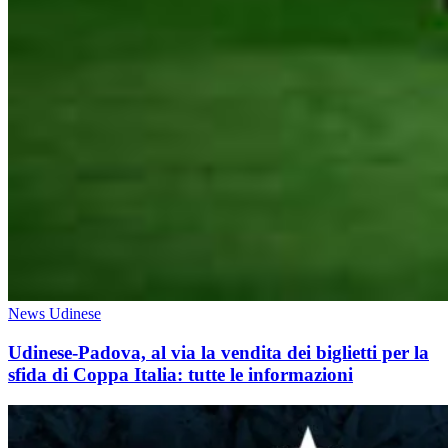
News Udinese
Udinese-Padova, al via la vendita dei biglietti per la
sfida di Coppa Italia: tutte le informazioni