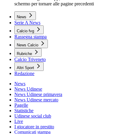
schermo per tornare alle pagine precedenti
News
Serie A News
Calcio fvg
Rassegna stampa
News Calcio
Rubriche
Calcio Triveneto
Altri Sport
Redazione
News
News Udinese
News Udinese primavera
News Udinese mercato
Pagelle
Statistiche
Udinese social club
Live
I giocatore in prestito
Comunicati stampa