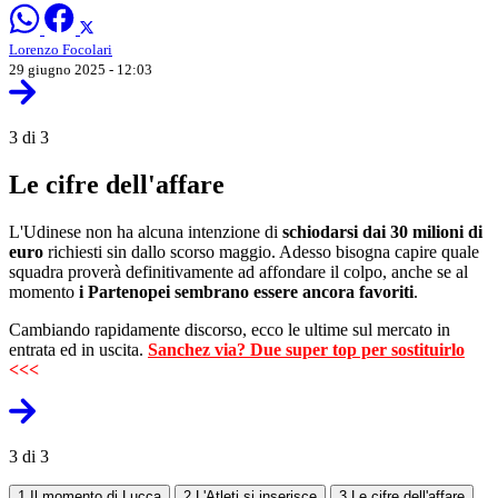
Lorenzo Focolari
29 giugno 2025 - 12:03
3 di 3
Le cifre dell'affare
L'Udinese non ha alcuna intenzione di
schiodarsi dai 30 milioni di
euro
richiesti sin dallo scorso maggio. Adesso bisogna capire quale
squadra proverà definitivamente ad affondare il colpo, anche se al
momento
i Partenopei sembrano essere ancora favoriti
.
Cambiando rapidamente discorso, ecco le ultime sul mercato in
entrata ed in uscita.
Sanchez via? Due super top per sostituirlo
<<<
3 di 3
1
Il momento di Lucca
2
L'Atleti si inserisce
3
Le cifre dell'affare