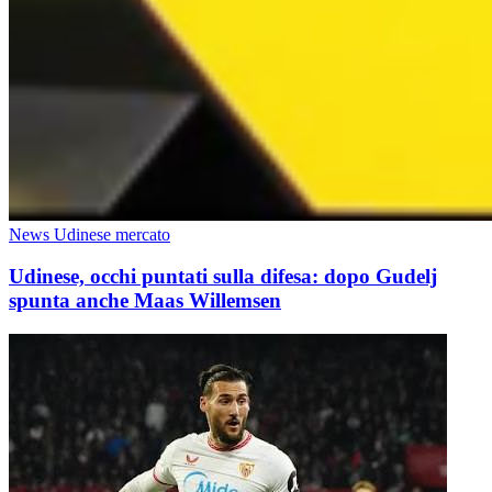
News Udinese mercato
Udinese, occhi puntati sulla difesa: dopo Gudelj
spunta anche Maas Willemsen