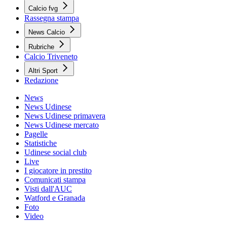
Calcio fvg
Rassegna stampa
News Calcio
Rubriche
Calcio Triveneto
Altri Sport
Redazione
News
News Udinese
News Udinese primavera
News Udinese mercato
Pagelle
Statistiche
Udinese social club
Live
I giocatore in prestito
Comunicati stampa
Visti dall'AUC
Watford e Granada
Foto
Video