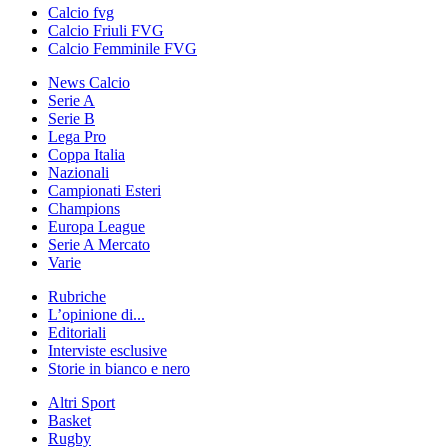
Calcio fvg
Calcio Friuli FVG
Calcio Femminile FVG
News Calcio
Serie A
Serie B
Lega Pro
Coppa Italia
Nazionali
Campionati Esteri
Champions
Europa League
Serie A Mercato
Varie
Rubriche
L’opinione di...
Editoriali
Interviste esclusive
Storie in bianco e nero
Altri Sport
Basket
Rugby