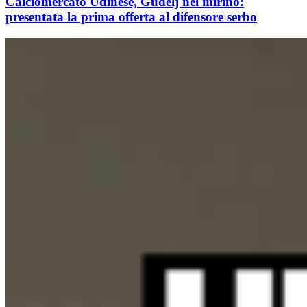
Calciomercato Udinese, Gudelj nel mirino:
presentata la prima offerta al difensore serbo