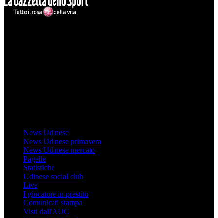
Mondo Udinese
Il sito Mondo Udinese affiliato al network Gazzanet non è gestito
direttamente RCS Mediagroup ed è unico responsabile di tutte le
informazioni (testuali o grafiche), i documenti o i materiali pubblicati
sul sito medesimo.
MondoUdinese testata Giornalistica registrata Tribunale di Udine
(N° 14/2014) Dir Resp Monica Valendino
Udinese
News Udinese
News Udinese primavera
News Udinese mercato
Pagelle
Statistiche
Udinese social club
Live
I giocatore in prestito
Comunicati stampa
Visti dall'AUC