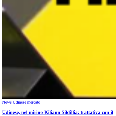
News Udinese mercato
Udinese, nel mirino Kiliann Sildillia: trattativa con il