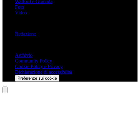
Watford e Granada
Foto
Video
Informazioni
Redazione
Trasparenza
Archivio
Community Policy
Cookie Policy e Privacy
Dichiarazione di accessibilità
Preferenze sui cookie