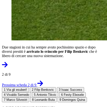
Due stagioni in cui ha sempre avuto pochissimo spazio e dopo
diversi prestiti è
arrivato lo svincolo per Filip Benkovic
che è
libero di cercare una nuova sistemazione.
2 di 9
Prossima scheda 2 di 9
1
Via gli esuberi!
2
Filip Benkovic
3
Isaac Success
4
Vivaldo Semedo
5
Antonio Tikvic
6
Festy Ebosele
7
Marco Silvestri
8
Leonardo Buta
9
Domingos Quina