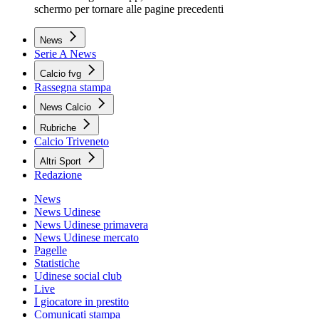
schermo per tornare alle pagine precedenti
News
Serie A News
Calcio fvg
Rassegna stampa
News Calcio
Rubriche
Calcio Triveneto
Altri Sport
Redazione
News
News Udinese
News Udinese primavera
News Udinese mercato
Pagelle
Statistiche
Udinese social club
Live
I giocatore in prestito
Comunicati stampa