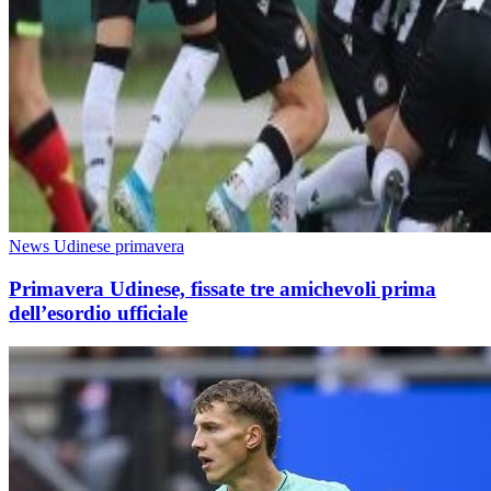
News Udinese primavera
Primavera Udinese, fissate tre amichevoli prima
dell’esordio ufficiale