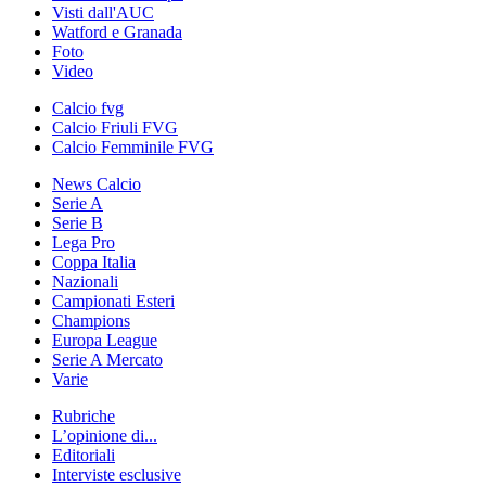
Visti dall'AUC
Watford e Granada
Foto
Video
Calcio fvg
Calcio Friuli FVG
Calcio Femminile FVG
News Calcio
Serie A
Serie B
Lega Pro
Coppa Italia
Nazionali
Campionati Esteri
Champions
Europa League
Serie A Mercato
Varie
Rubriche
L’opinione di...
Editoriali
Interviste esclusive