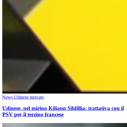
News Udinese mercato
Udinese, nel mirino Kiliann Sildillia: trattativa con il
PSV per il terzino francese