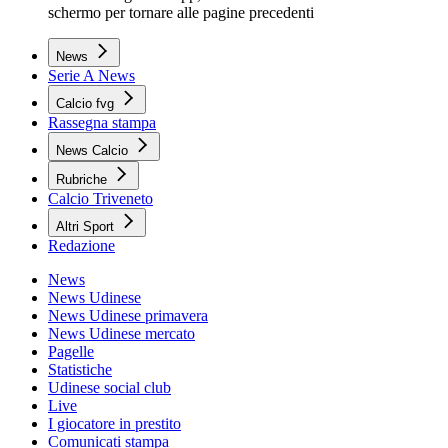
schermo per tornare alle pagine precedenti
News
Serie A News
Calcio fvg
Rassegna stampa
News Calcio
Rubriche
Calcio Triveneto
Altri Sport
Redazione
News
News Udinese
News Udinese primavera
News Udinese mercato
Pagelle
Statistiche
Udinese social club
Live
I giocatore in prestito
Comunicati stampa