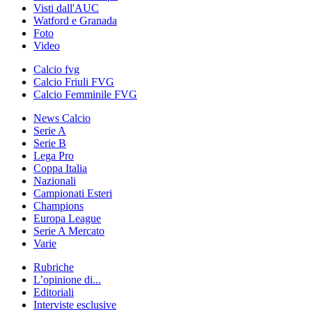
Visti dall'AUC
Watford e Granada
Foto
Video
Calcio fvg
Calcio Friuli FVG
Calcio Femminile FVG
News Calcio
Serie A
Serie B
Lega Pro
Coppa Italia
Nazionali
Campionati Esteri
Champions
Europa League
Serie A Mercato
Varie
Rubriche
L’opinione di...
Editoriali
Interviste esclusive