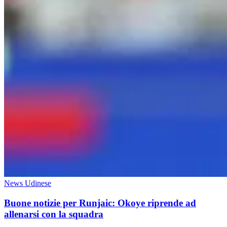
News Udinese
Buone notizie per Runjaic: Okoye riprende ad
allenarsi con la squadra