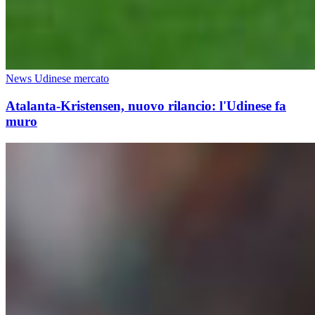
News Udinese mercato
Atalanta-Kristensen, nuovo rilancio: l'Udinese fa
muro