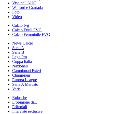
Visti dall'AUC
Watford e Granada
Foto
Video
Calcio fvg
Calcio Friuli FVG
Calcio Femminile FVG
News Calcio
Serie A
Serie B
Lega Pro
Coppa Italia
Nazionali
Campionati Esteri
Champions
Europa League
Serie A Mercato
Varie
Rubriche
L’opinione di...
Editoriali
Interviste esclusive