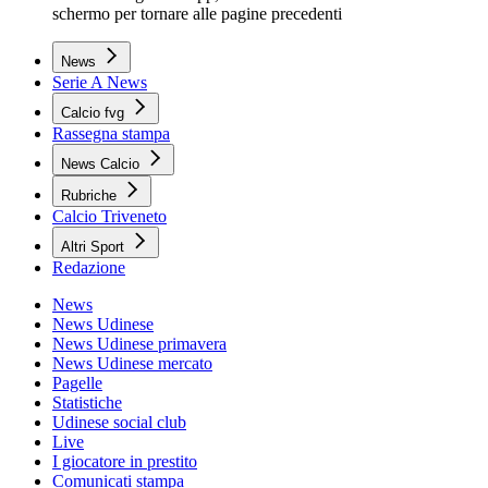
schermo per tornare alle pagine precedenti
News
Serie A News
Calcio fvg
Rassegna stampa
News Calcio
Rubriche
Calcio Triveneto
Altri Sport
Redazione
News
News Udinese
News Udinese primavera
News Udinese mercato
Pagelle
Statistiche
Udinese social club
Live
I giocatore in prestito
Comunicati stampa