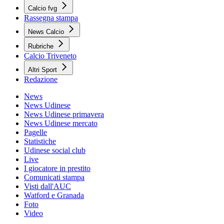
Calcio fvg
Rassegna stampa
News Calcio
Rubriche
Calcio Triveneto
Altri Sport
Redazione
News
News Udinese
News Udinese primavera
News Udinese mercato
Pagelle
Statistiche
Udinese social club
Live
I giocatore in prestito
Comunicati stampa
Visti dall'AUC
Watford e Granada
Foto
Video