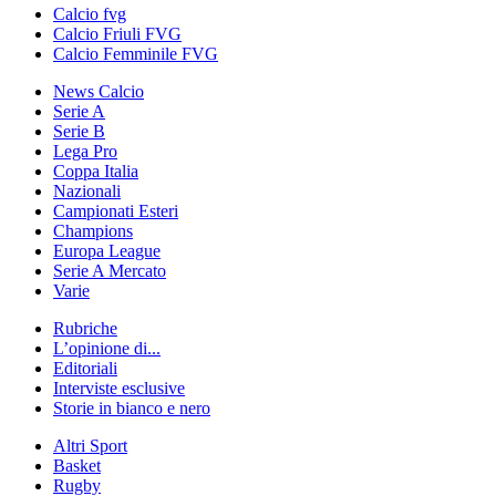
Calcio fvg
Calcio Friuli FVG
Calcio Femminile FVG
News Calcio
Serie A
Serie B
Lega Pro
Coppa Italia
Nazionali
Campionati Esteri
Champions
Europa League
Serie A Mercato
Varie
Rubriche
L’opinione di...
Editoriali
Interviste esclusive
Storie in bianco e nero
Altri Sport
Basket
Rugby