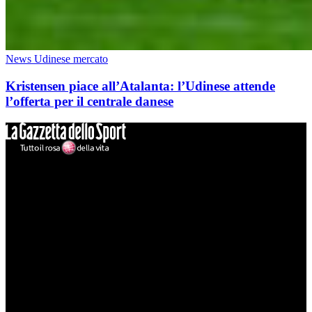
News Udinese mercato
Kristensen piace all’Atalanta: l’Udinese attende
l’offerta per il centrale danese
Mondo Udinese
Il sito Mondo Udinese affiliato al network Gazzanet non è gestito
direttamente RCS Mediagroup ed è unico responsabile di tutte le
informazioni (testuali o grafiche), i documenti o i materiali pubblicati
sul sito medesimo.
MondoUdinese testata Giornalistica registrata Tribunale di Udine
(N° 14/2014) Dir Resp Monica Valendino
Udinese