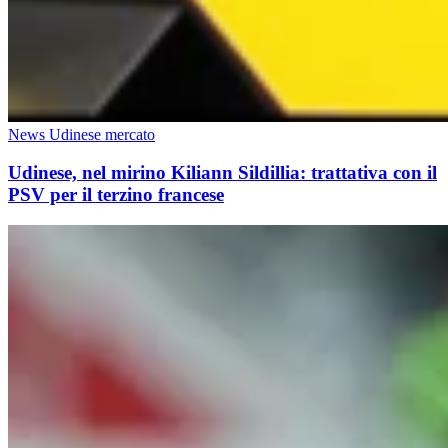
News Udinese mercato
Udinese, nel mirino Kiliann Sildillia: trattativa con il
PSV per il terzino francese