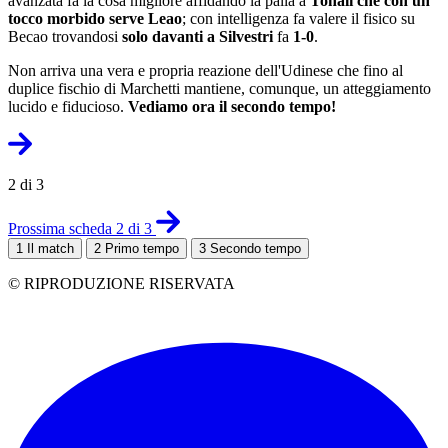
avanzata fa la cosa migliore affidando la palla a
Tonali che con un
tocco morbido serve Leao
; con intelligenza fa valere il fisico su
Becao trovandosi
solo davanti a Silvestri
fa
1-0
.
Non arriva una vera e propria reazione dell'Udinese che fino al
duplice fischio di Marchetti mantiene, comunque, un atteggiamento
lucido e fiducioso.
Vediamo ora il secondo tempo!
2 di 3
Prossima scheda 2 di 3
1
Il match
2
Primo tempo
3
Secondo tempo
© RIPRODUZIONE RISERVATA