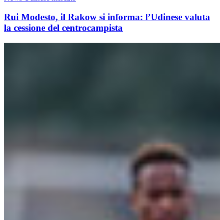
Rui Modesto, il Rakow si informa: l’Udinese valuta
la cessione del centrocampista