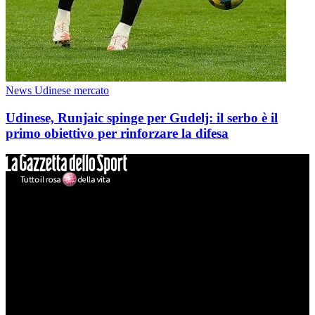
News Udinese mercato
Udinese, Runjaic spinge per Gudelj: il serbo è il
primo obiettivo per rinforzare la difesa
Mondo Udinese
Il sito Mondo Udinese affiliato al network Gazzanet non è gestito
direttamente RCS Mediagroup ed è unico responsabile di tutte le
informazioni (testuali o grafiche), i documenti o i materiali pubblicati
sul sito medesimo.
MondoUdinese testata Giornalistica registrata Tribunale di Udine
(N° 14/2014) Dir Resp Monica Valendino