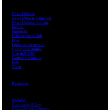
Udinese
News Udinese
News Udinese primavera
News Udinese mercato
Pagelle
Statistiche
Udinese social club
Live
I giocatore in prestito
Comunicati stampa
Visti dall'AUC
Watford e Granada
Foto
Video
Informazioni
Redazione
Trasparenza
Archivio
Community Policy
Cookie Policy e Privacy