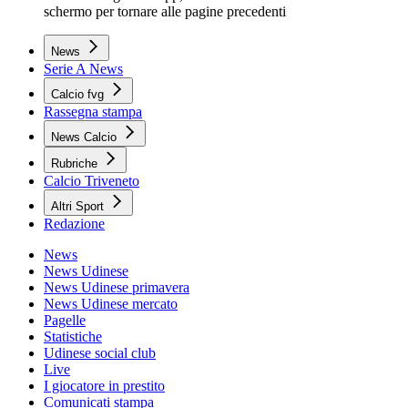
schermo per tornare alle pagine precedenti
News
Serie A News
Calcio fvg
Rassegna stampa
News Calcio
Rubriche
Calcio Triveneto
Altri Sport
Redazione
News
News Udinese
News Udinese primavera
News Udinese mercato
Pagelle
Statistiche
Udinese social club
Live
I giocatore in prestito
Comunicati stampa