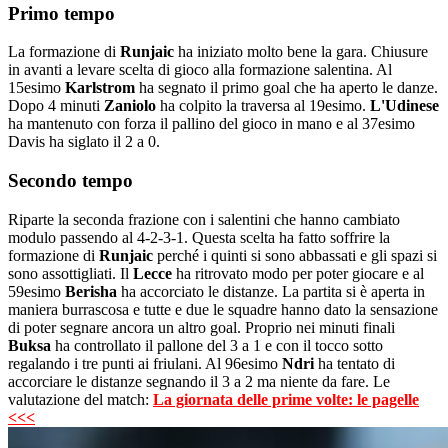
Primo tempo
La formazione di
Runjaic
ha iniziato molto bene la gara. Chiusure
in avanti a levare scelta di gioco alla formazione salentina. Al
15esimo
Karlstrom
ha segnato il primo goal che ha aperto le danze.
Dopo 4 minuti
Zaniolo
ha colpito la traversa al 19esimo.
L'Udinese
ha mantenuto con forza il pallino del gioco in mano e al 37esimo
Davis ha siglato il 2 a 0.
Secondo tempo
Riparte la seconda frazione con i salentini che hanno cambiato
modulo passendo al 4-2-3-1. Questa scelta ha fatto soffrire la
formazione di
Runjaic
perché i quinti si sono abbassati e gli spazi si
sono assottigliati. Il
Lecce
ha ritrovato modo per poter giocare e al
59esimo
Berisha
ha accorciato le distanze. La partita si è aperta in
maniera burrascosa e tutte e due le squadre hanno dato la sensazione
di poter segnare ancora un altro goal. Proprio nei minuti finali
Buksa
ha controllato il pallone del 3 a 1 e con il tocco sotto
regalando i tre punti ai friulani. Al 96esimo
Ndri
ha tentato di
accorciare le distanze segnando il 3 a 2 ma niente da fare. Le
valutazione del match:
La giornata delle prime volte: le pagelle
<<<