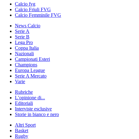
Calcio fvg
Calcio Friuli FVG
Calcio Femminile FVG
News Calcio
Serie A
Serie B
Lega Pro
Coppa Italia
Nazionali
Campionati Esteri
Champions
Europa League
Serie A Mercato
Varie
Rubriche
L’opinione di...
Editoriali
Interviste esclusive
Storie in bianco e nero
Altri Sport
Basket
Rugby