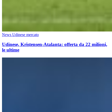
News Udinese mercato
Udinese, Kristensen-Atalanta: offerta da 22 milioni,
le ultime