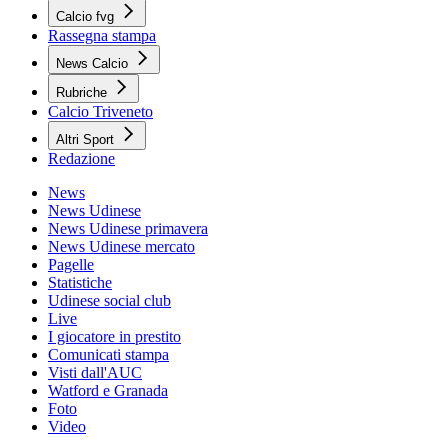
Calcio fvg
Rassegna stampa
News Calcio
Rubriche
Calcio Triveneto
Altri Sport
Redazione
News
News Udinese
News Udinese primavera
News Udinese mercato
Pagelle
Statistiche
Udinese social club
Live
I giocatore in prestito
Comunicati stampa
Visti dall'AUC
Watford e Granada
Foto
Video