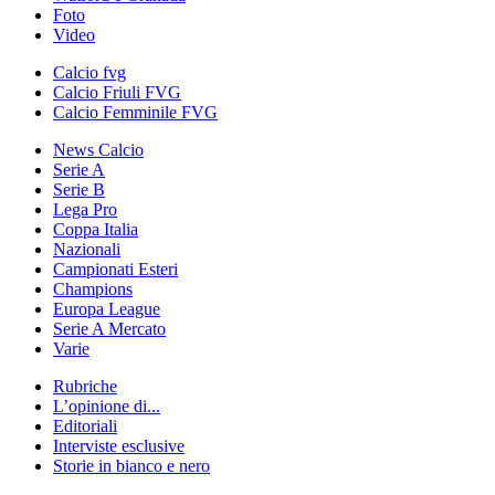
Foto
Video
Calcio fvg
Calcio Friuli FVG
Calcio Femminile FVG
News Calcio
Serie A
Serie B
Lega Pro
Coppa Italia
Nazionali
Campionati Esteri
Champions
Europa League
Serie A Mercato
Varie
Rubriche
L’opinione di...
Editoriali
Interviste esclusive
Storie in bianco e nero