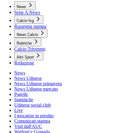
News
Serie A News
Calcio fvg
Rassegna stampa
News Calcio
Rubriche
Calcio Triveneto
Altri Sport
Redazione
News
News Udinese
News Udinese primavera
News Udinese mercato
Pagelle
Statistiche
Udinese social club
Live
I giocatore in prestito
Comunicati stampa
Visti dall'AUC
Watford e Granada