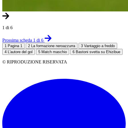
1 di 6
Prossima scheda 1 di 6
1
Pagina 1
2
La formazione neroazzurra
3
Vantaggio a freddo
4
L'autore del gol
5
Match maschio
6
Bastoni svetta su Ehizibue
© RIPRODUZIONE RISERVATA