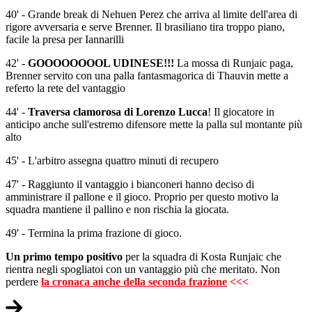
40' - Grande break di Nehuen Perez che arriva al limite dell'area di
rigore avversaria e serve Brenner. Il brasiliano tira troppo piano,
facile la presa per Iannarilli
42' -
GOOOOOOOOL UDINESE!!!
La mossa di Runjaic paga,
Brenner servito con una palla fantasmagorica di Thauvin mette a
referto la rete del vantaggio
44' -
Traversa clamorosa di Lorenzo Lucca
! Il giocatore in
anticipo anche sull'estremo difensore mette la palla sul montante più
alto
45' - L'arbitro assegna quattro minuti di recupero
47' - Raggiunto il vantaggio i bianconeri hanno deciso di
amministrare il pallone e il gioco. Proprio per questo motivo la
squadra mantiene il pallino e non rischia la giocata.
49' - Termina la prima frazione di gioco.
Un primo tempo positivo
per la squadra di Kosta Runjaic che
rientra negli spogliatoi con un vantaggio più che meritato. Non
perdere
la cronaca anche della seconda frazione
<<<