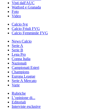
Visti dall'AUC
Watford e Granada
Foto
Video
Calcio fvg
Calcio Friuli FVG
Calcio Femminile FVG
News Calcio
Serie A
Serie B
Lega Pro
Coppa Italia
Nazionali
Campionati Esteri
Champions
Europa League
Serie A Mercato
Varie
Rubriche
L’opinione di...
Editoriali
Interviste esclusive