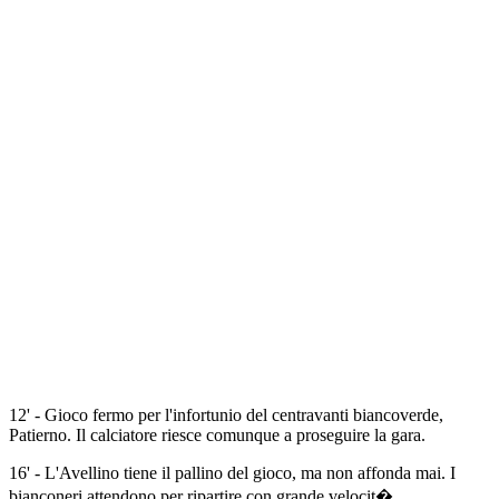
12' - Gioco fermo per l'infortunio del centravanti biancoverde,
Patierno. Il calciatore riesce comunque a proseguire la gara.
16' - L'Avellino tiene il pallino del gioco, ma non affonda mai. I
bianconeri attendono per ripartire con grande velocit�