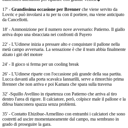
17' -
Grandissima occasione per Brenner
che viene servito da
Lovric e può involarsi a tu per tu con il portiere, ma viene anticipato
da Cancellotti.
18' - Ammonizione per il numero nove avversario: Patierno. Il giallo
arriva dopo una sbracciata nei confronti di Payero
22' - L'Udinese inizia a pressare alto e conquistare il pallone nella
metà campo avversaria. La sensazione è che il team abbia finalmente
alzato i giri del motore
24' - Il gioco si ferma per un cooling break
26' - L'Udinese riparte con l'occasione più grande della sua partita.
Lucca davanti alla porta scavalca Iannarilli, serve a rimorchio prima
Brenner che non arriva e poi Kamara che spara sulla traversa
32' -Squillo Avellino in ripartenza con Patierno che arriva al tiro
dentro l'area di rigore. Il calciatore, però, colpisce male il pallone e la
difesa bianconera spazza senza problemi.
35' - Contatto Ehizibue-Armellino con entrambi i calciatori che sono
costretti ad uscire momentaneamente dal campo, ma sembrano in
grado di proseguire la gara.