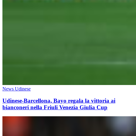
News Udinese
Udinese-Barcellona, Bayo regala la vittoria ai
bianconeri nella Friuli Venezia Giulia Cup