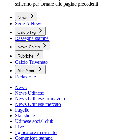
schermo per tornare alle pagine precedenti
News
Serie A News
Calcio fvg
Rassegna stampa
News Calcio
Rubriche
Calcio Triveneto
Altri Sport
Redazione
News
News Udinese
News Udinese primavera
News Udinese mercato
Pagelle
Statistiche
Udinese social club
Live
I giocatore in prestito
Comunicati stampa