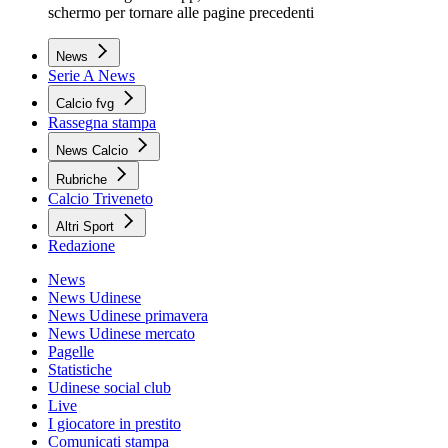
schermo per tornare alle pagine precedenti
News
Serie A News
Calcio fvg
Rassegna stampa
News Calcio
Rubriche
Calcio Triveneto
Altri Sport
Redazione
News
News Udinese
News Udinese primavera
News Udinese mercato
Pagelle
Statistiche
Udinese social club
Live
I giocatore in prestito
Comunicati stampa