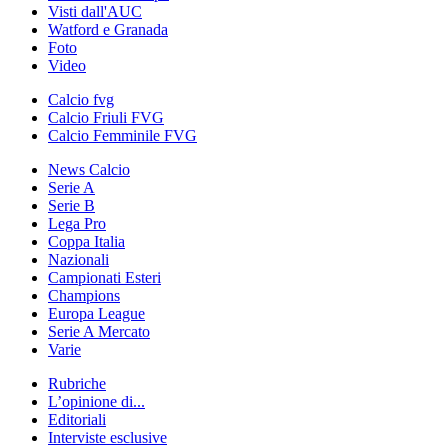
Visti dall'AUC
Watford e Granada
Foto
Video
Calcio fvg
Calcio Friuli FVG
Calcio Femminile FVG
News Calcio
Serie A
Serie B
Lega Pro
Coppa Italia
Nazionali
Campionati Esteri
Champions
Europa League
Serie A Mercato
Varie
Rubriche
L’opinione di...
Editoriali
Interviste esclusive