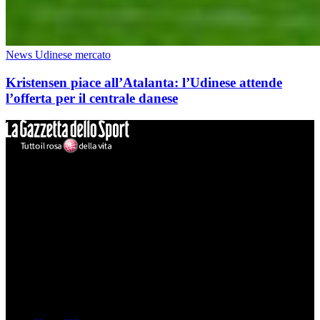
News Udinese mercato
Kristensen piace all’Atalanta: l’Udinese attende
l’offerta per il centrale danese
Mondo Udinese
Il sito Mondo Udinese affiliato al network Gazzanet non è gestito
direttamente RCS Mediagroup ed è unico responsabile di tutte le
informazioni (testuali o grafiche), i documenti o i materiali pubblicati
sul sito medesimo.
MondoUdinese testata Giornalistica registrata Tribunale di Udine
(N° 14/2014) Dir Resp Monica Valendino
Udinese